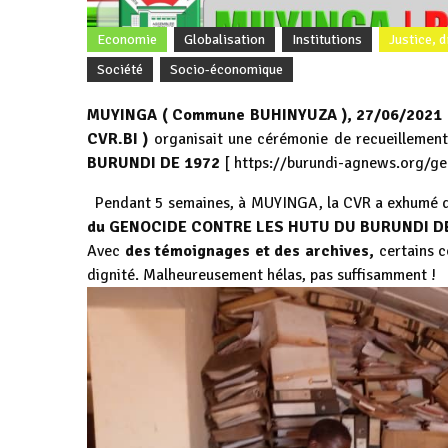
Economie
Globalisation
Institutions
Justice, 
Société
Socio-économique
MUYINGA ( Commune BUHINYUZA ), 27/06/2021
CVR.BI )
organisait une cérémonie de recueillement
BURUNDI DE 1972
[
https://burundi-agnews.org/ge
Pendant 5 semaines, à MUYINGA, la CVR a exhumé d
du GENOCIDE CONTRE LES HUTU DU BURUNDI D
Avec
des témoignages et des archives,
certains c
dignité. Malheureusement hélas, pas suffisamment !