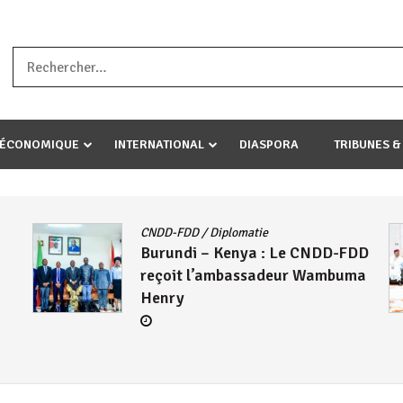
a ataco umariye umuryango wawe canke igihugu cakwibarutse .Wewe 
-ÉCONOMIQUE
INTERNATIONAL
DIASPORA
TRIBUNES &
Actualités
/
East African Community
/
DD
Politique
/
Société
/
UA
Le Président Évariste
ma
Ndayishimiye échange avec
Mahamadou Issoufou sur les
avancées de la ZLECAF
4 août 2026