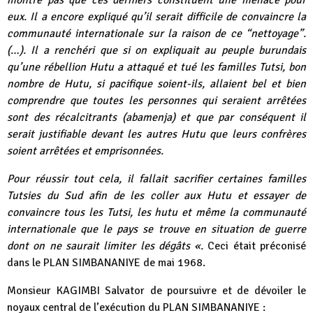
montre pas que ces derniers constituent une menace pour
eux. Il a encore expliqué qu’il serait difficile de convaincre la
communauté internationale sur la raison de ce “nettoyage”.
(…). Il a renchéri que si on expliquait au peuple burundais
qu’une rébellion Hutu a attaqué et tué les familles Tutsi, bon
nombre de Hutu, si pacifique soient-ils, allaient bel et bien
comprendre que toutes les personnes qui seraient arrêtées
sont des récalcitrants (abamenja) et que par conséquent il
serait justifiable devant les autres Hutu que leurs confrères
soient arrêtées et emprisonnées.
Pour réussir tout cela, il fallait sacrifier certaines familles
Tutsies du Sud afin de les coller aux Hutu et essayer de
convaincre tous les Tutsi, les hutu et même la communauté
internationale que le pays se trouve en situation de guerre
dont on ne saurait limiter les dégâts «.
Ceci était préconisé
dans le PLAN SIMBANANIYE de mai 1968.
Monsieur KAGIMBI Salvator de poursuivre et de dévoiler le
noyaux central de l’exécution du PLAN SIMBANANIYE :