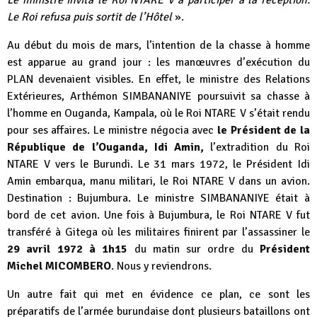
Le ministre invita le Roi NTARE V à participer à la réception.
Le Roi refusa puis sortit de l’Hôtel
».
Au début du mois de mars, l’intention de la chasse à homme
est apparue au grand jour : les manœuvres d’exécution du
PLAN devenaient visibles. En effet, le ministre des Relations
Extérieures, Arthémon SIMBANANIYE poursuivit sa chasse à
l’homme en Ouganda, Kampala, où le Roi NTARE V s’était rendu
pour ses affaires. Le ministre négocia avec
le Président de la
République de l’Ouganda, Idi Amin,
l’extradition du Roi
NTARE V vers le Burundi. Le 31 mars 1972, le Président Idi
Amin embarqua, manu militari, le Roi NTARE V dans un avion.
Destination : Bujumbura. Le ministre SIMBANANIYE était à
bord de cet avion. Une fois à Bujumbura, le Roi NTARE V fut
transféré à Gitega où les militaires finirent par l’assassiner le
29 avril 1972 à 1h15
du matin sur ordre du
Président
Michel MICOMBERO
. Nous y reviendrons.
Un autre fait qui met en évidence ce plan, ce sont les
préparatifs de l’armée burundaise dont plusieurs bataillons ont