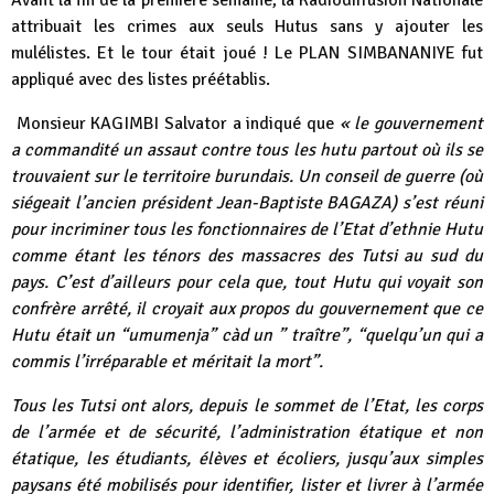
Avant la fin de la première semaine, la Radiodiffusion Nationale
attribuait les crimes aux seuls Hutus sans y ajouter les
mulélistes. Et le tour était joué ! Le PLAN SIMBANANIYE fut
appliqué avec des listes préétablis.
Monsieur KAGIMBI Salvator a indiqué que
« le gouvernement
a commandité un assaut contre tous les hutu partout où ils se
trouvaient sur le territoire burundais. Un conseil de guerre (où
siégeait l’ancien président Jean-Baptiste BAGAZA) s’est réuni
pour incriminer tous les fonctionnaires de l’Etat d’ethnie Hutu
comme étant les ténors des massacres des Tutsi au sud du
pays. C’est d’ailleurs pour cela que, tout Hutu qui voyait son
confrère arrêté, il croyait aux propos du gouvernement que ce
Hutu était un “umumenja” càd un ” traître”, “quelqu’un qui a
commis l’irréparable et méritait la mort”.
Tous les Tutsi ont alors, depuis le sommet de l’Etat, les corps
de l’armée et de sécurité, l’administration étatique et non
étatique, les étudiants, élèves et écoliers, jusqu’aux simples
paysans été mobilisés pour identifier, lister et livrer à l’armée