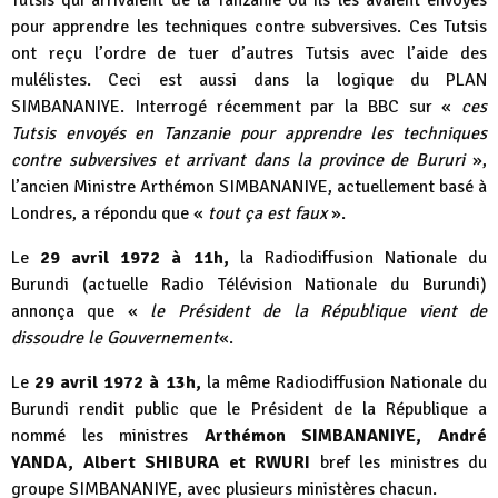
Tutsis qui arrivaient de la Tanzanie où ils les avaient envoyés
pour apprendre les techniques contre subversives. Ces Tutsis
ont reçu l’ordre de tuer d’autres Tutsis avec l’aide des
mulélistes. Ceci est aussi dans la logique du PLAN
SIMBANANIYE. Interrogé récemment par la BBC sur «
ces
Tutsis envoyés en Tanzanie pour apprendre les techniques
contre subversives et arrivant dans la province de Bururi
»,
l’ancien Ministre Arthémon SIMBANANIYE, actuellement basé à
Londres, a répondu que «
tout ça est faux
».
Le
29 avril 1972 à 11h,
la Radiodiffusion Nationale du
Burundi (actuelle Radio Télévision Nationale du Burundi)
annonça que «
le Président de la République vient de
dissoudre le Gouvernement
«.
Le
29 avril 1972 à 13h,
la même Radiodiffusion Nationale du
Burundi rendit public que le Président de la République a
nommé les ministres
Arthémon SIMBANANIYE, André
YANDA, Albert SHIBURA et RWURI
bref les ministres du
groupe SIMBANANIYE, avec plusieurs ministères chacun.