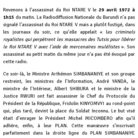
Revenons à l’assassinat du Roi NTARE V le
29 avril 1972 à
1h15
du matin. La Radiodiffusion Nationale du Burundi n’a pas
signalé l’assassinat du Roi NTARE V mais a plutôt fustigé, dans
les journaux du soir, ce qu’elle appelait « l
es criminels
royalistes qui perpètrent les massacres des Tutsis pour libérer
le Roi NTARE V avec l’aide de mercenaires mulélistes
». Son
assassinat au petit matin du même jour n’a pas été évoqué par
cette radio.
Ce soir-là, le Ministre Arthémon SIMBANANIYE et son groupe
restreint, les ministres de l’Information, André YANDA, le
ministre de l’Intérieur, Albert SHIBURA et le ministre de la
Justice RWURI ont fait assassiner le Chef du Protocole du
Président de la République, Fridolin KINYOMVYI au rond-point
qui, plus tard, devint la place du Soldat Inconnu. Le but visé
était d’enrager le Président Michel MICOMBERO afin qu’il
adhère, enfin, à leur PLAN. Cette manœuvre s’inscrivait
parfaitement dans la droite ligne du PLAN SIMBANANIYE