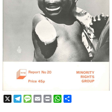
X
Telegram
Message
Email
Print
WhatsApp
Partager