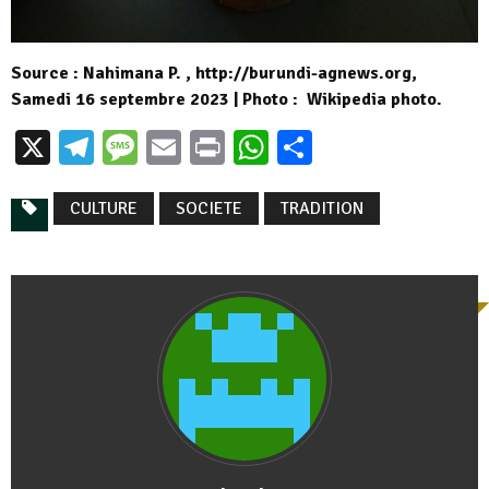
Source : Nahimana P. , http://burundi-agnews.org,
Samedi 16 septembre 2023 | Photo : Wikipedia photo.
X
Telegram
Message
Email
Print
WhatsApp
Partager
CULTURE
SOCIETE
TRADITION