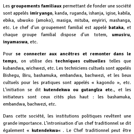
Les
groupements familiaux
permettant de fonder une société
sont appelés
imiryango
, kanda, ruganda, ishanja, igise, kabila,
ebika, ubwoko (amoko), masiga, mituba, enyiriri, mashanga,
etc. Le chef d’un groupement familial est appelé
bataka
, et
chaque groupe familial dispose d’un totem,
umusiru
,
inyamaswa
, etc.
Pour
se connecter aux ancêtres et remonter dans le
temps
, on utilise des
techniques cultuelles
telles que
kubandwa, wichwezi, etc. Les techniciens cultuels sont appelés
Bishegu, Biru, bashamuka, embandwa, bachwezi, et les lieux
cultuels pour les pratiques sont appelés « kagondo », etc.
L’initiation se dit
kutendekwa ou gutangīza etc.
, et les
initiateurs sont ceux cités plus haut : les bashamuka,
embandwa, bachwezi, etc.
Dans cette société, les institutions politiques revêtent une
grande importance. L’intronisation d’un chef traditionnel se dit
également «
kutendekwa
« . Le Chef traditionnel peut être