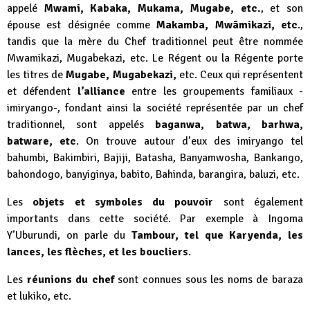
appelé
Mwami, Kabaka, Mukama, Mugabe, etc.
, et son
épouse est désignée comme
Makamba, Mwāmikazi, etc
.,
tandis que la mère du Chef traditionnel peut être nommée
Mwamikazi, Mugabekazi, etc. Le Régent ou la Régente porte
les titres de
Mugabe, Mugabekazi,
etc. Ceux qui représentent
et défendent
l’alliance
entre les groupements familiaux -
imiryango-, fondant ainsi la société représentée par un chef
traditionnel, sont appelés
baganwa, batwa, barhwa,
batware, etc
. On trouve autour d’eux des imiryango tel
bahumbi, Bakimbiri, Bajiji, Batasha, Banyamwosha, Bankango,
bahondogo, banyiginya, babito, Bahinda, barangira, baluzi, etc.
Les
objets et symboles du pouvoir
sont également
importants dans cette société. Par exemple à Ingoma
Y’Uburundi, on parle du
Tambour, tel que Karyenda, les
lances, les flèches, et les boucliers
.
Les
réunions du chef
sont connues sous les noms de baraza
et lukiko, etc.