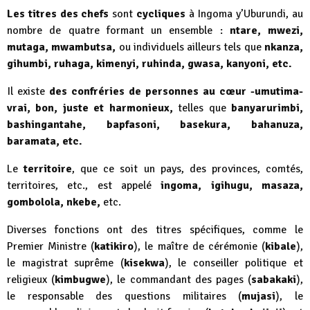
Les titres des chefs
sont
cycliques
à Ingoma y’Uburundi, au
nombre de quatre formant un ensemble :
ntare, mwezi,
mutaga, mwambutsa,
ou individuels ailleurs tels que
nkanza,
gihumbi, ruhaga, kimenyi, ruhinda, gwasa, kanyoni, etc.
Il existe
des confréries de personnes au cœur -umutima-
vrai, bon, juste et harmonieux,
telles que
banyarurimbi,
bashingantahe, bapfasoni, basekura, bahanuza,
baramata, etc.
Le
territoire
, que ce soit un pays, des provinces, comtés,
territoires, etc., est appelé
ingoma, igihugu, masaza,
gombolola, nkebe,
etc.
Diverses fonctions ont des titres spécifiques, comme le
Premier Ministre (
katikiro
), le maître de cérémonie (
kibale
),
le magistrat suprême (
kisekwa
), le conseiller politique et
religieux (
kimbugwe
), le commandant des pages (
sabakaki
),
le responsable des questions militaires (
mujasi
), le