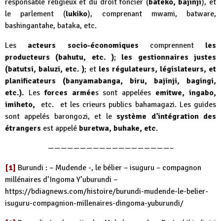
responsable religieux et du droit foncier (
bateko, bajinji
), et
le parlement (
lukiko
), comprenant mwami, batware,
bashingantahe, bataka, etc.
Les
acteurs socio-économiques
comprennent
les
producteurs (bahutu, etc. )
;
les gestionnaires justes
(batutsi, baluzi, etc. )
; et
les régulateurs, législateurs, et
planificateurs (banyamabanga, biru, bajinji, bagingi,
etc.).
Les
forces armée
s sont appelées
emitwe, ingabo,
imiheto,
etc. et les crieurs publics bahamagazi. Les guides
sont appelés barongozi, et le
système d’intégration des
étrangers
est appelé
buretwa, buhake, etc
.
———————————————————–
[1]
Burundi : – Mudende -, le bélier – isuguru – compagnon
millénaires d’Ingoma Y’uburundi –
https://bdiagnews.com/histoire/burundi-mudende-le-belier-
isuguru-compagnion-millenaires-dingoma-yuburundi/