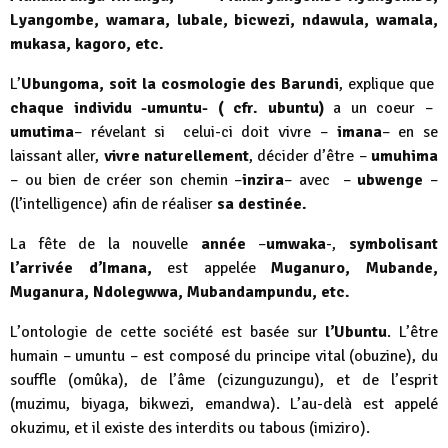
Lyangombe, wamara, lubale, bicwezi, ndawula, wamala,
mukasa, kagoro, etc.
L’
Ubungoma, soit la cosmologie des Barundi
, explique que
chaque individu -umuntu- ( cfr. ubuntu)
a un coeur –
umutima
– révelant si celui-ci doit vivre –
imana
– en se
laissant aller,
vivre naturellement
, décider d’être –
umuhima
– ou bien de créer son chemin –
inzira
– avec –
ubwenge
–
(l’intelligence) afin de réaliser
sa destinée.
La fête de la nouvelle
année
–
umwaka
-,
symbolisant
l’arrivée d’Imana,
est appelée
Muganuro, Mubande,
Muganura, Ndolegwwa, Mubandampundu, etc.
L’ontologie de cette société est basée sur
l’Ubuntu
. L’être
humain – umuntu – est composé du principe vital (obuzine), du
souffle (omûka), de l’âme (cizunguzungu), et de l’esprit
(muzimu, biyaga, bikwezi, emandwa). L’au-delà est appelé
okuzimu, et il existe des interdits ou tabous (imiziro).