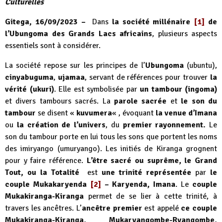
Culturelles
Gitega, 16/09/2023 –
Dans
la société millénaire
[1]
de
l’Ubungoma des Grands Lacs africains
, plusieurs aspects
essentiels sont à considérer.
La société repose sur les principes de l’
Ubungoma
(ubuntu),
cinyabuguma
,
ujamaa
, servant de références pour trouver
la
vérité (ukuri)
. Elle est symbolisée par
un tambour (ingoma)
et divers tambours sacrés. La
parole sacrée
et
le son du
tambour
se disent «
kuvumera
« , évoquant
la venue d’Imana
ou
la création de l’univers
, du
premier rayonnement.
Le
son du tambour porte en lui tous les sons que portent les noms
des imiryango (umuryango). Les initiés de Kiranga grognent
pour y faire référence.
L’être sacré ou suprême, le Grand
Tout, ou la Totalité
est
une trinité représentée
par
le
couple Mukakaryenda
[2]
– Karyenda, Imana
. Le
couple
Mukakiranga-Kiranga
permet de se lier à cette trinité, à
travers les ancêtres. L’
ancêtre premier
est appelé
ce couple
Mukakiranga-Kiranga, Mukaryangombe-Ryangombe,