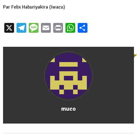
Par
Felix Haburiyakira
(Iwacu)
X
Telegram
Message
Email
Print
WhatsApp
Partager
muco