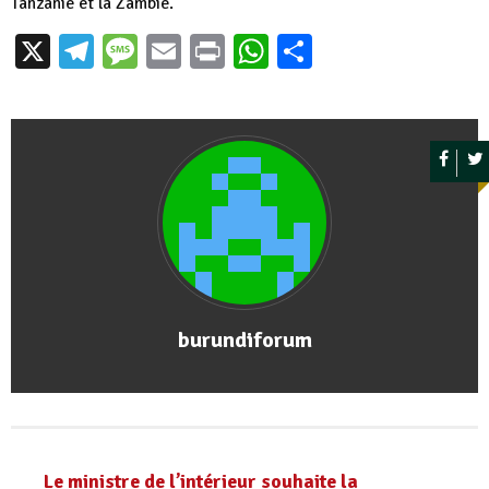
Tanzanie et la Zambie.
X
Telegram
Message
Email
Print
WhatsApp
Partager
burundiforum
Le ministre de l’intérieur souhaite la