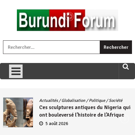
Skip
to
content
« Ingorane si ugupfa , ingorane ni ugupfa nabi ,gupfa ataco
R
umariye umuryango wawe canke igihugu cakwibarutse .Wewe
uri ngaha ndagusigiye iki kibazo : Uriko ukora iki kugira ngo
uzopfire neza umuryango n’igihugu cakwibarutse ? »
Actualités
/
Globalisation
/
Politique
/
Société
Ces sculptures antiques du Nigeria qui
ont bouleversé l’histoire de l’Afrique
5 août 2026