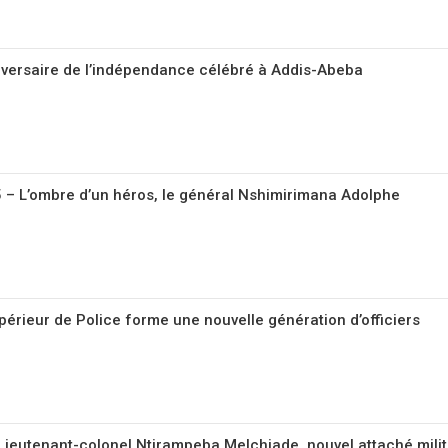
iversaire de l’indépendance célébré à Addis-Abeba
5 – L’ombre d’un héros, le général Nshimirimana Adolphe
supérieur de Police forme une nouvelle génération d’officiers
 Lieutenant-colonel Ntirampeba Melchiade, nouvel attaché milit