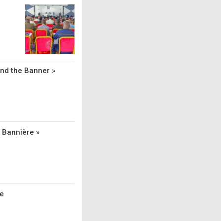
and the Banner »
a Bannière »
he