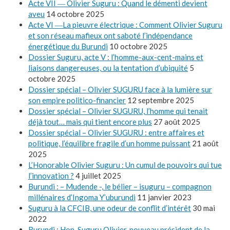
Acte VII ― Olivier Suguru : Quand le démenti devient
aveu
14 octobre 2025
Acte VI ―La pieuvre électrique : Comment Olivier Suguru
et son réseau mafieux ont saboté l’indépendance
énergétique du Burundi
10 octobre 2025
Dossier Suguru, acte V : l’homme-aux-cent-mains et
liaisons dangereuses, ou la tentation d’ubiquité
5
octobre 2025
Dossier spécial – Olivier SUGURU face à la lumière sur
son empire politico-financier
12 septembre 2025
Dossier spécial – Olivier SUGURU, l’homme qui tenait
déjà tout… mais qui tient encore plus
27 août 2025
Dossier spécial – Olivier SUGURU : entre affaires et
politique, l’équilibre fragile d’un homme puissant
21 août
2025
L’Honorable Olivier Suguru : Un cumul de pouvoirs qui tue
l’innovation ?
4 juillet 2025
Burundi : – Mudende -, le bélier – isuguru – compagnon
millénaires d’Ingoma Y’uburundi
11 janvier 2023
Suguru à la CFCIB, une odeur de conflit d’intérêt
30 mai
2022
Burundi : Hon. Suguru Olivier, nouveau président de la