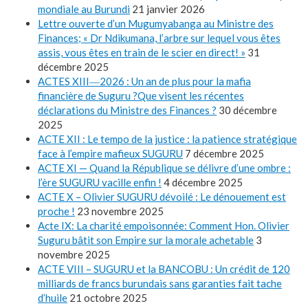
mondiale au Burundi
21 janvier 2026
Lettre ouverte d’un Mugumyabanga au Ministre des
Finances; « Dr Ndikumana, l’arbre sur lequel vous êtes
assis, vous êtes en train de le scier en direct! »
31
décembre 2025
ACTES XIII―2026 : Un an de plus pour la mafia
financière de Suguru ?Que visent les récentes
déclarations du Ministre des Finances ?
30 décembre
2025
ACTE XII : Le tempo de la justice : la patience stratégique
face à l’empire mafieux SUGURU
7 décembre 2025
ACTE XI — Quand la République se délivre d’une ombre :
l’ère SUGURU vacille enfin !
4 décembre 2025
ACTE X – Olivier SUGURU dévoilé : Le dénouement est
proche !
23 novembre 2025
Acte IX: La charité empoisonnée: Comment Hon. Olivier
Suguru bâtit son Empire sur la morale achetable
3
novembre 2025
ACTE VIII – SUGURU et la BANCOBU : Un crédit de 120
milliards de francs burundais sans garanties fait tache
d’huile
21 octobre 2025