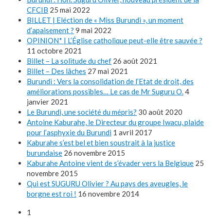
CFCIB
25 mai 2022
BILLET | Eléction de « Miss Burundi », un moment
d’apaisement ?
9 mai 2022
OPINION* | L’Église catholique peut-elle être sauvée ?
11 octobre 2021
Billet – La solitude du chef
26 août 2021
Billet – Des lâches
27 mai 2021
Burundi : Vers la consolidation de l’Etat de droit, des
améliorations possibles… Le cas de Mr Suguru O.
4
janvier 2021
Le Burundi, une société du mépris?
30 août 2020
Antoine Kaburahe, le Directeur du groupe Iwacu, plaide
pour l’asphyxie du Burundi
1 avril 2017
Kaburahe s’est bel et bien soustrait à la justice
burundaise
26 novembre 2015
Kaburahe Antoine vient de s’évader vers la Belgique
25
novembre 2015
Qui est SUGURU Olivier ? Au pays des aveugles, le
borgne est roi !
16 novembre 2014
1