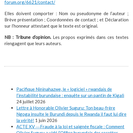
forum.org/6621/contact/
Elles doivent comporter : Nom ou pseudonyme de l’auteur ;
Brève présentation ; Coordonnées de contact ; et Déclaration
sur l’honneur attestant que le texte est original.
NB :
Tribune d’opinion.
Les propos exprimés dans ces textes
n’engagent que leurs auteurs.
Pacifique Nininahazwe, le « logiciel » rwandais de
l’instabilité burundaise : enquête sur un pantin de Kigali
24 juillet 2026
Lettre à Honorable Olivier Suguru: Ton beau-frère
Ngoga insulte le Burundi depuis le Rwanda il faut lui dire
la vérité!
1 juin 2026
ACTE XV ―Fraude à la loi et saignée fiscale : Comment
Olivier Suguru a vidé l’Office burundais des recettes