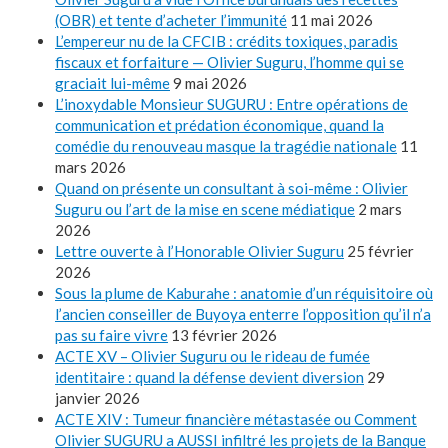
(OBR) et tente d’acheter l’immunité
11 mai 2026
L’empereur nu de la CFCIB : crédits toxiques, paradis
fiscaux et forfaiture — Olivier Suguru, l’homme qui se
graciait lui-même
9 mai 2026
L’inoxydable Monsieur SUGURU : Entre opérations de
communication et prédation économique, quand la
comédie du renouveau masque la tragédie nationale
11
mars 2026
Quand on présente un consultant à soi-même : Olivier
Suguru ou l’art de la mise en scene médiatique
2 mars
2026
Lettre ouverte à l’Honorable Olivier Suguru
25 février
2026
Sous la plume de Kaburahe : anatomie d’un réquisitoire où
l’ancien conseiller de Buyoya enterre l’opposition qu’il n’a
pas su faire vivre
13 février 2026
ACTE XV – Olivier Suguru ou le rideau de fumée
identitaire : quand la défense devient diversion
29
janvier 2026
ACTE XIV : Tumeur financière métastasée ou Comment
Olivier SUGURU a AUSSI infiltré les projets de la Banque