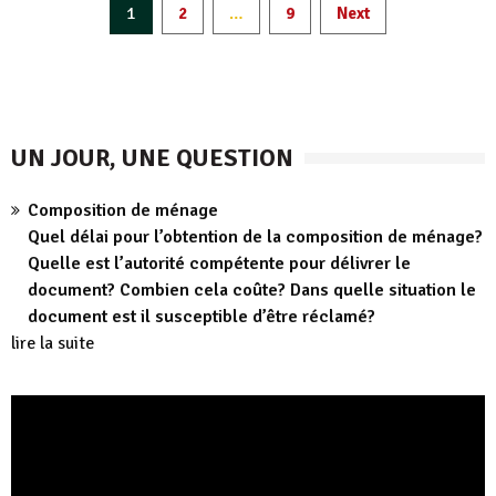
Pagination
1
…
2
9
Next
des
publications
UN JOUR, UNE QUESTION
Composition de ménage
Quel délai pour l’obtention de la composition de ménage?
Quelle est l’autorité compétente pour délivrer le
document? Combien cela coûte? Dans quelle situation le
document est il susceptible d’être réclamé?
lire la suite