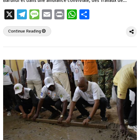
Barundi et dans une ambiance conviviale, des Travaux de…
X
Telegram
Message
Email
Print
WhatsApp
Partager
Continue Reading