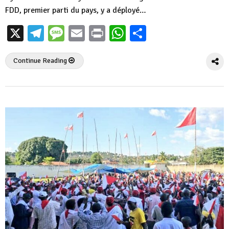
FDD, premier parti du pays, y a déployé…
X
Telegram
Message
Email
Print
WhatsApp
Partager
Continue Reading