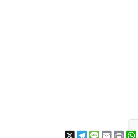
X
Telegram
Message
Email
Print