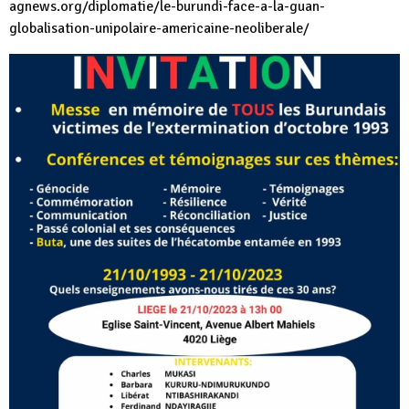
agnews.org/diplomatie/le-burundi-face-a-la-guan-
globalisation-unipolaire-americaine-neoliberale/