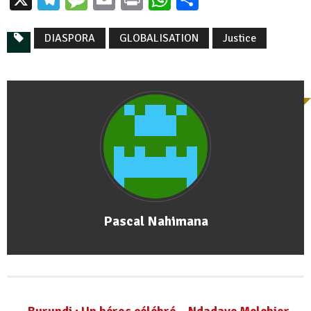
DIASPORA
GLOBALISATION
Justice
Pascal Nahimana
Burundi : Un héros célébré – Ndadaye Melchior