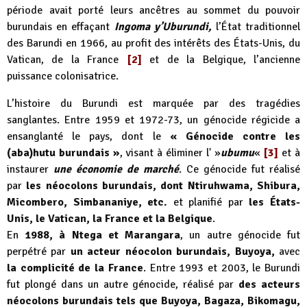
période avait porté leurs ancêtres au sommet du pouvoir
burundais en effaçant
Ingoma y’Uburundi,
l’État traditionnel
des Barundi en 1966, au profit des intérêts des États-Unis, du
Vatican, de la France
[2]
et de la Belgique, l’ancienne
puissance colonisatrice.
L’histoire du Burundi est marquée par des tragédies
sanglantes. Entre 1959 et 1972-73, un génocide régicide a
ensanglanté le pays, dont le
« Génocide contre les
(aba)hutu burundais »
, visant à éliminer l' »
ubumu
«
[3]
et à
instaurer
une économie de marché
. Ce génocide fut réalisé
par
les néocolons burundais, dont Ntiruhwama, Shibura,
Micombero, Simbananiye, etc.
et planifié par
les États-
Unis, le Vatican, la France et la Belgique
.
En
1988, à Ntega et Marangara
, un autre génocide fut
perpétré par
un acteur néocolon burundais, Buyoya,
avec
la complicité de la France
. Entre 1993 et 2003, le Burundi
fut plongé dans un autre génocide, réalisé par
des acteurs
néocolons burundais tels que Buyoya, Bagaza, Bikomagu,