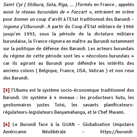
Saint Cyr ( Shibura, Sota, Riga, … )
formés en France , appelés
aussi
le réseau burundais de « Foccart »
, entraient en scène
pour donner un coup d’arrêt à l’Etat traditionnel des Barundi –
Ingoma y’Uburundi
-. A partir du Coup d’Etat militaire de 1966
jusqu’en 1993, sous la période de la dictature militaire
burundaise, la France règnera en maître au Burundi notamment
sur la politique de défense des Barundi. Les acteurs burundais
du régime de cette période sont les « néocolons burundais »
car ils agiront au Burundi pour défendre les intérêts des
anciens colons ( Belgique, France, USA, Vatican ) et non ceux
des Barundi.
[3]
l’Ubumu est le système socio-économique traditionnel des
Barundi. Un système à 4 niveaux : les producteurs hutu, les
gestionnaires justes Tutsi, les savants planificateurs-
régulateurs-legislateurs Banyamabanga, et le Chef Mwami.
[4]
Le Burundi face à la GUAN – Globalisation Unipolaire
Américaine Néolibérale –
https://burundi-