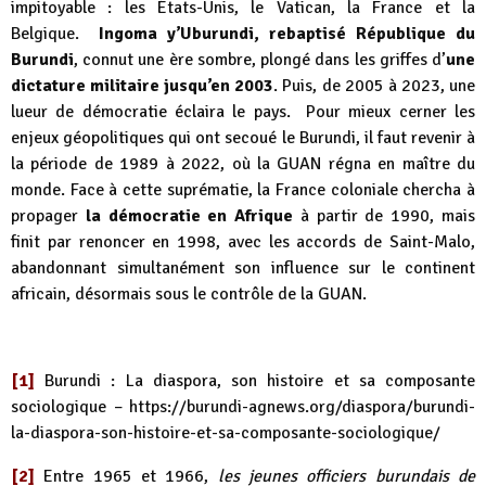
impitoyable : les États-Unis, le Vatican, la France et la
Belgique.
Ingoma y’Uburundi, rebaptisé République du
Burundi
, connut une ère sombre, plongé dans les griffes d’
une
dictature militaire jusqu’en 2003
. Puis, de 2005 à 2023, une
lueur de démocratie éclaira le pays. Pour mieux cerner les
enjeux géopolitiques qui ont secoué le Burundi, il faut revenir à
la période de 1989 à 2022, où la GUAN régna en maître du
monde. Face à cette suprématie, la France coloniale chercha à
propager
la démocratie en Afrique
à partir de 1990, mais
finit par renoncer en 1998, avec les accords de Saint-Malo,
abandonnant simultanément son influence sur le continent
africain, désormais sous le contrôle de la GUAN.
[1]
Burundi : La diaspora, son histoire et sa composante
sociologique –
https://burundi-agnews.org/diaspora/burundi-
la-diaspora-son-histoire-et-sa-composante-sociologique/
[2]
Entre 1965 et 1966,
les jeunes officiers burundais de