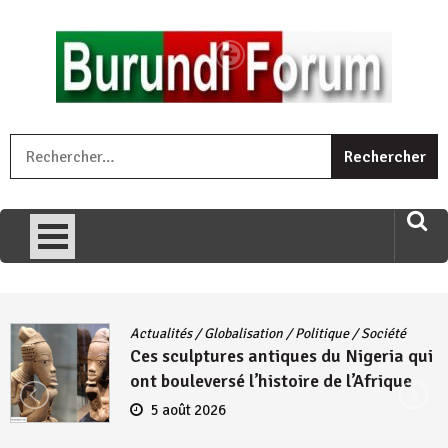
Skip
to
content
« Ingorane si ugupfa , ingorane ni ugupfa nabi ,gupfa ataco
R
umariye umuryango wawe canke igihugu cakwibarutse .Wewe
uri ngaha ndagusigiye iki kibazo : Uriko ukora iki kugira ngo
uzopfire neza umuryango n’igihugu cakwibarutse ? »
Actualités
/
Globalisation
/
Politique
/
Société
Ces sculptures antiques du Nigeria qui
ont bouleversé l’histoire de l’Afrique
5 août 2026