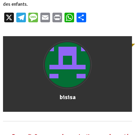
des enfants.
X
Telegram
Message
Email
Print
WhatsApp
Partager
bisisa