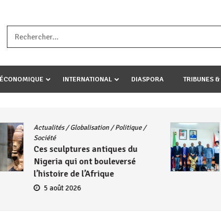
a ataco umariye umuryango wawe canke igihugu cakwibarutse .Wewe 
-ÉCONOMIQUE
INTERNATIONAL
DIASPORA
TRIBUNES &
CNDD-FDD
/
Diplomatie
Burundi – Kenya : Le CNDD-FDD
reçoit l’ambassadeur Wambuma
Henry