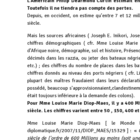
L’Américain Philip Dearmond Curtin estimait e
Toutefois il ne tiendra pas compte des pertes.
Depuis, en occident, on estime qu’entre 7 et 12 mil
siècle.
Mais les sources africaines ( Joseph E. Inikori, Jos
chiffres démographiques ( cfr. Mme Louise Marie
d’Afrique noire, démographie, sol et histoire, Présenc
décimés dans les razzia, ou jeter des bateaux négrie
etc.) ; des chiffres du nombre de places dans les b
chiffres donnés au niveau des ports négriers ( cfr. L
plupart des maîtres fraudaient dans leurs déclarat
possédé, beaucoup s’approvisionnaient,clandestinemen
était toujours inférieure à la demande des colons).
Pour Mme Louise Marie Diop-Maes, il y a 400 Mil
siècle. Les chiffres varient entre 50 , 150, 400 e
Mme Louise Marie Diop-Maes [ le Monde 
diplomatique.fr/2007/11/DIOP_MAES/15329
] : «
siècle de l’ordre de 600 Millions au moins (soit u