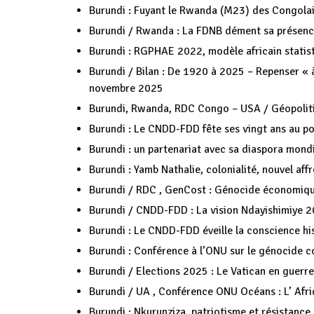
Burundi : Fuyant le Rwanda (M23) des Congol
Burundi / Rwanda : La FDNB dément sa prése
Burundi : RGPHAE 2022, modèle africain statist
Burundi / Bilan : De 1920 à 2025 – Repenser « à
novembre 2025
Burundi, Rwanda, RDC Congo – USA / Géopoliti
Burundi : Le CNDD-FDD fête ses vingt ans au p
Burundi : un partenariat avec sa diaspora mond
Burundi : Yamb Nathalie, colonialité, nouvel affr
Burundi / RDC , GenCost : Génocide économiqu
Burundi / CNDD-FDD : La vision Ndayishimiye 
Burundi : Le CNDD-FDD éveille la conscience h
Burundi : Conférence à l’ONU sur le génocide c
Burundi / Elections 2025 : Le Vatican en guer
Burundi / UA , Conférence ONU Océans : L’ Afr
Burundi : Nkurunziza, patriotisme et résistance