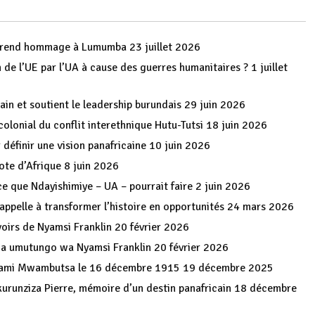
es rend hommage à Lumumba
23 juillet 2026
 de l’UE par l’UA à cause des guerres humanitaires ?
1 juillet
ain et soutient le leadership burundais
29 juin 2026
colonial du conflit interethnique Hutu-Tutsi
18 juin 2026
 définir une vision panafricaine
10 juin 2026
iote d’Afrique
8 juin 2026
ce que Ndayishimiye – UA – pourrait faire
2 juin 2026
ppelle à transformer l’histoire en opportunités
24 mars 2026
voirs de Nyamsi Franklin
20 février 2026
nga umutungo wa Nyamsi Franklin
20 février 2026
 Mwami Mwambutsa le 16 décembre 1915
19 décembre 2025
Nkurunziza Pierre, mémoire d’un destin panafricain
18 décembre