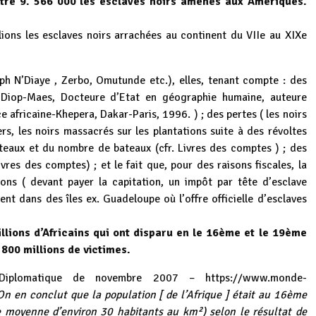
ntre 9. 566 000 les esclaves noirs amenés aux Amériques.
lions les esclaves noirs arrachées au continent du VIIe au XIXe
eph N’Diaye , Zerbo, Omutunde etc.), elles, tenant compte : des
 Diop-Maes, Docteure d’Etat en géographie humaine, auteure
e africaine-Khepera, Dakar-Paris, 1996. ) ; des pertes ( les noirs
rs, les noirs massacrés sur les plantations suite à des révoltes
ateaux et du nombre de bateaux (cfr. Livres des comptes ) ; des
ivres des comptes) ; et le fait que, pour des raisons fiscales, la
ions ( devant payer la capitation, un impôt par tête d’esclave
t dans des îles ex. Guadeloupe où l’offre officielle d’esclaves
lions d’Africains qui ont disparu en le 16ème et le 19ème
t 800 millions de victimes.
Diplomatique de novembre 2007 –
https://www.monde-
On en conclut que la population [ de l’Afrique ] était au 16ème
ne moyenne d’environ 30 habitants au km²) selon le résultat de