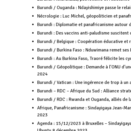
Burundi / Ouganda : Ndayishimiye passe le rela
Nécrologie : Luc Michel, géopoliticien et panafr
Burundi : Diplomatie et panafricanisme autour 
Burundi : Des vaccins anti-paludisme suscitent 
Burundi / Belgique : Coopération éducative et r
Burundi / Burkina Faso : Nduwimana remet ses L
Burundi : Au Burkina Faso, Traoré félicite les cy
Burundi / Géopolitique : Demande à l’ONU d’u
2024
Burundi / Vatican : Une ingérence de trop à un a
Burundi – RDC – Afrique du Sud : Alliance stra
Burundi / RDC : Rwanda et Ouganda, alliés de l
Afrique, Panafricanisme : Sindayigaya Jean-Marie
2023
Agenda : 15/12/2023 à Bruxelles – Sindayigaya J
Ubuntu
8 décembre 2023