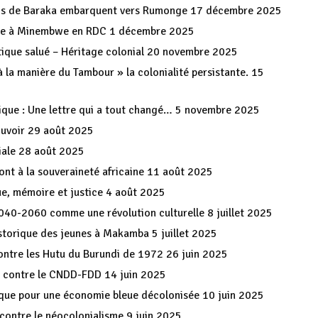
ais de Baraka embarquent vers Rumonge
17 décembre 2025
nce à Minembwe en RDC
1 décembre 2025
ique salué – Héritage colonial
20 novembre 2025
 la manière du Tambour » la colonialité persistante.
15
que : Une lettre qui a tout changé…
5 novembre 2025
ouvoir
29 août 2025
iale
28 août 2025
ont à la souveraineté africaine
11 août 2025
e, mémoire et justice
4 août 2025
2040-2060 comme une révolution culturelle
8 juillet 2025
istorique des jeunes à Makamba
5 juillet 2025
ontre les Hutu du Burundi de 1972
26 juin 2025
re contre le CNDD-FDD
14 juin 2025
ique pour une économie bleue décolonisée
10 juin 2025
 contre le néocolonialisme
9 juin 2025