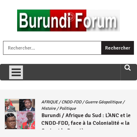
Skip
to
content
« Ingorane si ugupfa , ingorane ni ugupfa nabi ,gupfa ataco
R
umariye umuryango wawe canke igihugu cakwibarutse .Wewe
uri ngaha ndagusigiye iki kibazo : Uriko ukora iki kugira ngo
uzopfire neza umuryango n’igihugu cakwibarutse ? »
AFRIQUE
/
CNDD-FDD
/
Guerre Géopolitique
/
Histoire
/
Politique
Burundi / Afrique du Sud : L’ANC et le
CNDD-FDD, face à la Colonialité « la
Croix et la Bannière »