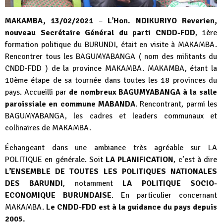
MAKAMBA, 13/02/2021
–
L’Hon. NDIKURIYO Reverien,
nouveau Secrétaire Général du parti CNDD-FDD
, 1ère
formation politique du BURUNDI, était en visite à MAKAMBA.
Rencontrer tous les BAGUMYABANGA ( nom des militants du
CNDD-FDD ) de la province MAKAMBA. MAKAMBA, étant la
10ème étape de sa tournée dans toutes les 18 provinces du
pays. A
ccueilli par
de nombreux BAGUMYABANGA à la salle
paroissiale en commune MABANDA
. Rencontrant, parmi les
BAGUMYABANGA, les cadres et leaders communaux et
collinaires de MAKAMBA.
Échangeant dans une ambiance très agréable sur LA
POLITIQUE en générale. Soit
LA PLANIFICATION
, c’est à dire
L’ENSEMBLE DE TOUTES LES POLITIQUES NATIONALES
DES BARUNDI
, notamment
LA POLITIQUE SOCIO-
ECONOMIQUE BURUNDAISE
. En particulier concernant
MAKAMBA.
Le CNDD-FDD est à la guidance du pays depuis
2005.