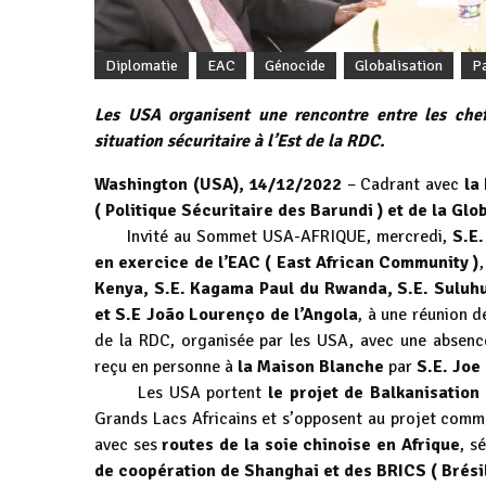
Diplomatie
EAC
Génocide
Globalisation
P
Les USA organisent une rencontre entre les chef
situation sécuritaire à l’Est de la RDC.
Washington (USA), 14/12/2022
– Cadrant avec
la
( Politique Sécuritaire des Barundi ) et de la Glo
Invité au Sommet USA-AFRIQUE, mercredi,
S.E.
en exercice de l’EAC ( East African Community )
Kenya, S.E. Kagama Paul du Rwanda, S.E. Suluhu
et S.E João Lourenço de l’Angola
, à une réunion d
de la RDC, organisée par les USA, avec une abse
reçu en personne à
la Maison Blanche
par
S.E. Joe
Les USA portent
le projet de Balkanisation
Grands Lacs Africains et s’opposent au projet comm
avec ses
routes de la soie chinoise en Afrique
, s
de coopération de Shanghai et des BRICS ( Brésil,