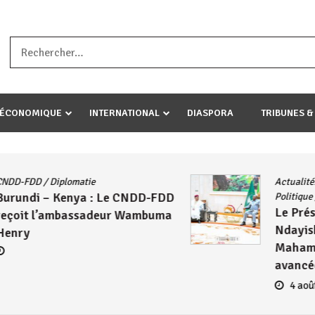
a ataco umariye umuryango wawe canke igihugu cakwibarutse .Wewe 
-ÉCONOMIQUE
INTERNATIONAL
DIASPORA
TRIBUNES &
Actualités
/
East African Community
/
Politique
/
Société
/
UA
Le Président Évariste
Ndayishimiye échange avec
Mahamadou Issoufou sur les
avancées de la ZLECAF
4 août 2026