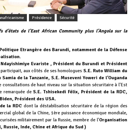
anafricanisme
Présidence
Sécurité
s d’états de l’East African Community plus l’Angola sur la
Politique Etrangère des Barundi, notamment de la Défense
balisation
.
 Ndayishimiye Evariste , Président du Burundi et Président
, participait, aux côtés de ses homologues
S.E. Ruto William du
 Samia de la Tanzanie, S.E. Museveni Yoweri de l’Ouganda
e consultations de haut niveau sur la situation sécuritaire à l’Est
nce remarquée de
S.E. Tshisekedi Félix, Président de la RDC,
 Biden, Président des USA.
 de la RDC
dont la déstabilisation sécuritaire de la région des
ercial global de la Chine, 1ère puissance économique mondiale,
écurisées militairement par la Russie, membre de l’
Organisation
 Russie, Inde, Chine et Afrique du Sud )