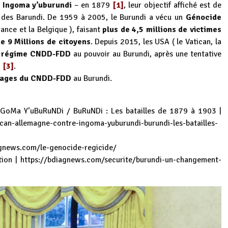
Ingoma y’uburundi
– en 1879
[1]
, leur objectif affiché est de
des Barundi. De 1959 à 2005, le Burundi a vécu un
Génocide
rance et la Belgique ), faisant
plus de 4,5 millions de victimes
e 9 Millions de citoyens
. Depuis 2015, les USA ( le Vatican, la
 régime CNDD-FDD
au pouvoir au Burundi, après une tentative
5
[3]
.
 Sages du CNDD-FDD
au Burundi.
NGoMa Y’uBuRuNDi / BuRuNDi : Les batailles de 1879 à 1903 |
can-allemagne-contre-ingoma-yuburundi-burundi-les-batailles-
agnews.com/le-genocide-regicide/
tion |
https://bdiagnews.com/securite/burundi-un-changement-