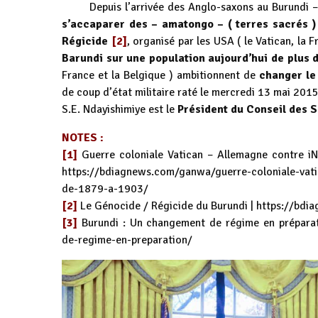
Depuis l’arrivée des Anglo-saxons au Burundi –
s’accaparer des – amatongo – ( terres sacrés )
Régicide
[2]
, organisé par les USA ( le Vatican, la F
Barundi sur une population aujourd’hui de plus d
France et la Belgique ) ambitionnent de
changer le
de coup d’état militaire raté le mercredi 13 mai 201
S.E. Ndayishimiye est le
Président du Conseil des
NOTES :
[1]
Guerre coloniale Vatican – Allemagne contre i
https://bdiagnews.com/ganwa/guerre-coloniale-vati
de-1879-a-1903/
[2]
Le Génocide / Régicide du Burundi |
https://bdi
[3]
Burundi : Un changement de régime en prépara
de-regime-en-preparation/