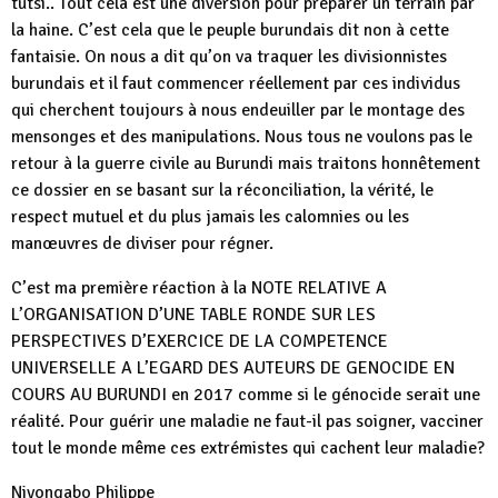
tutsi.. Tout cela est une diversion pour préparer un terrain par
la haine. C’est cela que le peuple burundais dit non à cette
fantaisie. On nous a dit qu’on va traquer les divisionnistes
burundais et il faut commencer réellement par ces individus
qui cherchent toujours à nous endeuiller par le montage des
mensonges et des manipulations. Nous tous ne voulons pas le
retour à la guerre civile au Burundi mais traitons honnêtement
ce dossier en se basant sur la réconciliation, la vérité, le
respect mutuel et du plus jamais les calomnies ou les
manœuvres de diviser pour régner.
C’est ma première réaction à la NOTE RELATIVE A
L’ORGANISATION D’UNE TABLE RONDE SUR LES
PERSPECTIVES D’EXERCICE DE LA COMPETENCE
UNIVERSELLE A L’EGARD DES AUTEURS DE GENOCIDE EN
COURS AU BURUNDI en 2017 comme si le génocide serait une
réalité. Pour guérir une maladie ne faut-il pas soigner, vacciner
tout le monde même ces extrémistes qui cachent leur maladie?
Niyongabo Philippe