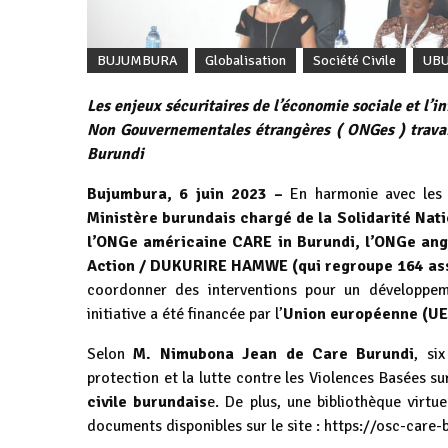
BUJUMBURA
Globalisation
Société Civile
UB
Les enjeux sécuritaires de l’économie sociale et l’
Non Gouvernementales étrangères ( ONGes ) travail
Burundi
Bujumbura, 6 juin 2023 –
En harmonie avec les p
Ministère burundais chargé de la Solidarité Nati
l’ONGe américaine CARE in Burundi, l’ONGe ang
Action / DUKURIRE HAMWE (qui regroupe 164 ass
coordonner des interventions pour un développem
initiative a été financée par l’
Union européenne (UE
Selon
M. Nimubona Jean de Care Burundi
, si
protection et la lutte contre les Violences Basées s
civile burundais
e. De plus, une bibliothèque virtu
documents disponibles sur le site : https://osc-care-b