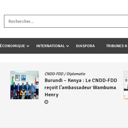
a ataco umariye umuryango wawe canke igihugu cakwibarutse .Wewe 
-ÉCONOMIQUE
INTERNATIONAL
DIASPORA
TRIBUNES &
ity
/
AFRIQUE
/
CNDD-FDD
/
Guerre
Géopolitique
/
Histoire
/
Politique
Burundi / Afrique du Sud : L’ANC
ec
et le CNDD-FDD, face à la
les
Colonialité « la Croix et la
Bannière »