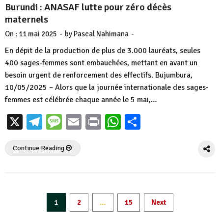
Burundi : ANASAF lutte pour zéro décès
maternels
-
-
On :
11 mai 2025
by
Pascal Nahimana
En dépit de la production de plus de 3.000 lauréats, seules
400 sages-femmes sont embauchées, mettant en avant un
besoin urgent de renforcement des effectifs. Bujumbura,
10/05/2025 – Alors que la journée internationale des sages-
femmes est célébrée chaque année le 5 mai,…
X
Telegram
Message
Email
Print
WhatsApp
Partager
Continue Reading
Pagination
1
…
2
15
Next
des