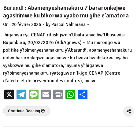
Burundi : Abamenyeshamakuru 7 bararonkejwe
agashimwe ku bikorwa vyabo mu gihe c’amatora
-
-
On :
20 février 2026
by
Pascal Nahimana
Ihiganwa rya CENAP rifashijwe n’Ubufatanye bw’Ubusuwisi
Bujumbura, 20/02/2026 (BdiAgnews) – Mu murongo wa
politike y’ibimenyeshamakuru y’Abarundi, abamenyeshamakuru
indwi bararonkejwe agashimwe ku bwiza bw’ibikorwa vyabo
vyakozwe mu gihe c’amatora, inyuma y’ihiganwa
ry’ibimenyeshamakuru ryateguwe n’Ikigo CENAP (Centre
d’alerte et de prévention des conflits), biciye…
X
Telegram
Message
Email
Print
WhatsApp
Partager
Continue Reading