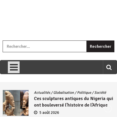
« Ingorane si ugupfa , ingorane ni ugupfa nabi ,gupfa ataco
R
umariye umuryango wawe canke igihugu cakwibarutse .Wewe
uri ngaha ndagusigiye iki kibazo : Uriko ukora iki kugira ngo
uzopfire neza umuryango n’igihugu cakwibarutse ? »
Actualités
/
Globalisation
/
Politique
/
Société
Ces sculptures antiques du Nigeria qui
ont bouleversé l’histoire de l’Afrique
5 août 2026