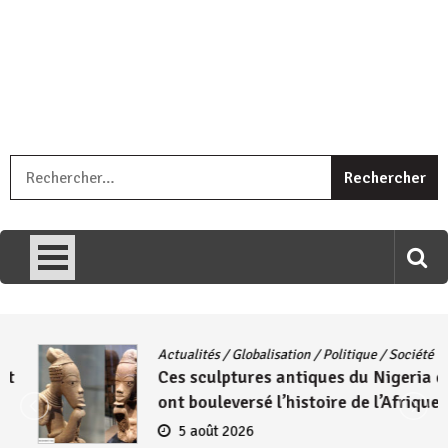
« Ingorane si ugupfa , ingorane ni ugupfa nabi ,gupfa ataco
R
umariye umuryango wawe canke igihugu cakwibarutse .Wewe
uri ngaha ndagusigiye iki kibazo : Uriko ukora iki kugira ngo
uzopfire neza umuryango n’igihugu cakwibarutse ? »
Actualités
/
Globalisation
/
Politique
/
Société
Ces sculptures antiques du Nigeria qui
ont bouleversé l’histoire de l’Afrique
5 août 2026