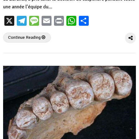
une année l’équipe du…
X
Telegram
Message
Email
Print
WhatsApp
Partager
Continue Reading