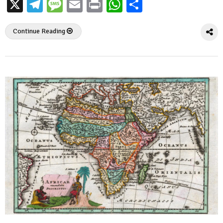
X
Telegram
Message
Email
Print
WhatsApp
Partager
Continue Reading