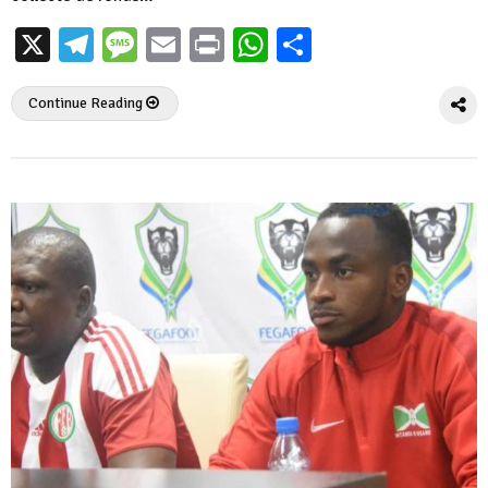
X
Telegram
Message
Email
Print
WhatsApp
Partager
Continue Reading