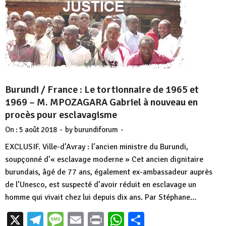
Burundi / France : Le tortionnaire de 1965 et
1969 – M. MPOZAGARA Gabriel à nouveau en
procès pour esclavagisme
-
-
On :
5 août 2018
by
burundiforum
EXCLUSIF. Ville-d’Avray : l’ancien ministre du Burundi,
soupçonné d’« esclavage moderne » Cet ancien dignitaire
burundais, âgé de 77 ans, également ex-ambassadeur auprès
de l’Unesco, est suspecté d’avoir réduit en esclavage un
homme qui vivait chez lui depuis dix ans. Par Stéphane…
X
Telegram
Message
Email
Print
WhatsApp
Partager