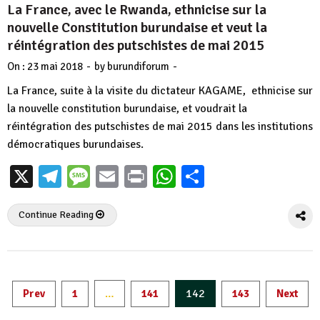
La France, avec le Rwanda, ethnicise sur la
nouvelle Constitution burundaise et veut la
réintégration des putschistes de mai 2015
-
-
On :
23 mai 2018
by
burundiforum
La France, suite à la visite du dictateur KAGAME, ethnicise sur
la nouvelle constitution burundaise, et voudrait la
réintégration des putschistes de mai 2015 dans les institutions
démocratiques burundaises.
X
Telegram
Message
Email
Print
WhatsApp
Partager
Continue Reading
Pagination
…
142
Prev
1
141
143
Next
des