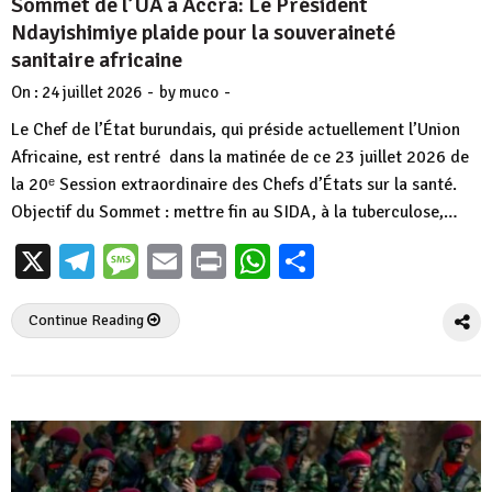
Sommet de l’UA à Accra: Le Président
Ndayishimiye plaide pour la souveraineté
sanitaire africaine
-
-
On :
24 juillet 2026
by
muco
Le Chef de l’État burundais, qui préside actuellement l’Union
Africaine, est rentré dans la matinée de ce 23 juillet 2026 de
la 20ᵉ Session extraordinaire des Chefs d’États sur la santé.
Objectif du Sommet : mettre fin au SIDA, à la tuberculose,…
X
Telegram
Message
Email
Print
WhatsApp
Partager
Continue Reading