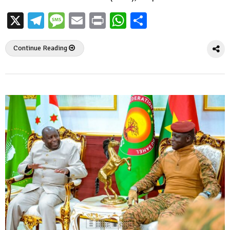
X
Telegram
Message
Email
Print
WhatsApp
Partager
Continue Reading