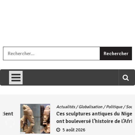
« Ingorane si ugupfa , ingorane ni ugupfa nabi ,gupfa ataco
R
umariye umuryango wawe canke igihugu cakwibarutse .Wewe
uri ngaha ndagusigiye iki kibazo : Uriko ukora iki kugira ngo
uzopfire neza umuryango n’igihugu cakwibarutse ? »
Actualités
/
Globalisation
/
Politique
/
Société
Ces sculptures antiques du Nigeria qui
ont bouleversé l’histoire de l’Afrique
5 août 2026