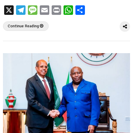
X
Telegram
Message
Email
Print
WhatsApp
Partager
Continue Reading