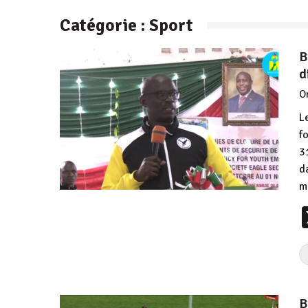
Catégorie :
Sport
B
d
O
L
f
3
d
m
B