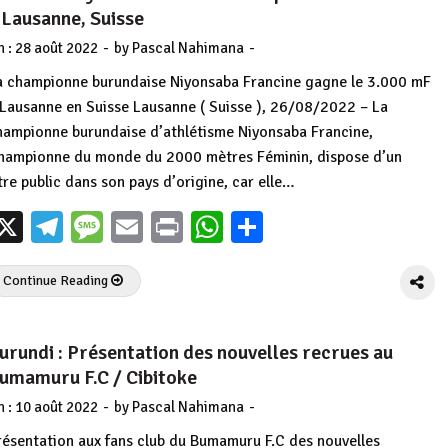
 Lausanne, Suisse
-
-
n :
28 août 2022
by
Pascal Nahimana
a championne burundaise Niyonsaba Francine gagne le 3.000 mF
 Lausanne en Suisse Lausanne ( Suisse ), 26/08/2022 – La
hampionne burundaise d’athlétisme Niyonsaba Francine,
hampionne du monde du 2000 mètres Féminin, dispose d’un
itre public dans son pays d’origine, car elle…
X
Telegram
Message
Email
Print
WhatsApp
Partager
Continue Reading
urundi : Présentation des nouvelles recrues au
umamuru F.C / Cibitoke
-
-
n :
10 août 2022
by
Pascal Nahimana
résentation aux fans club du Bumamuru F.C des nouvelles