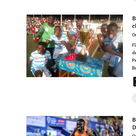
B
c
O
F
d
P
B
B
D