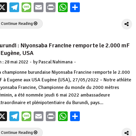
X
Telegram
Message
Email
Print
WhatsApp
Partager
Continue Reading
urundi : Niyonsaba Francine remporte le 2.000 mF
 Eugène, USA
-
-
n :
28 mai 2022
by
Pascal Nahimana
a championne burundaise Niyonsaba Francine remporte le 2.000
F à Eugene aux USA Eugène (USA), 27/05/2022 – Notre athlète
iyonsaba Francine, Championne du monde du 2000 mètres
éminin, a été nommée jeudi 6 mai 2022 ambassadeure
xtraordinaire et plénipotentiaire du Burundi, pays…
X
Telegram
Message
Email
Print
WhatsApp
Partager
Continue Reading