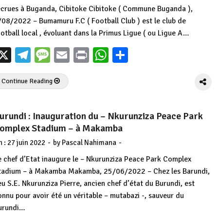
ecrues à Buganda, Cibitoke Cibitoke ( Commune Buganda ),
/08/2022 – Bumamuru F.C ( Football Club ) est le club de
ootball local , évoluant dans la Primus Ligue ( ou Ligue A…
X
Telegram
Message
Email
Print
WhatsApp
Partager
Continue Reading
urundi : Inauguration du – Nkurunziza Peace Park
omplex Stadium – à Makamba
-
-
n :
27 juin 2022
by
Pascal Nahimana
e chef d’Etat inaugure le – Nkurunziza Peace Park Complex
tadium – à Makamba Makamba, 25/06/2022 – Chez les Barundi,
eu S.E. Nkurunziza Pierre, ancien chef d’état du Burundi, est
onnu pour avoir été un véritable – mutabazi -, sauveur du
urundi…