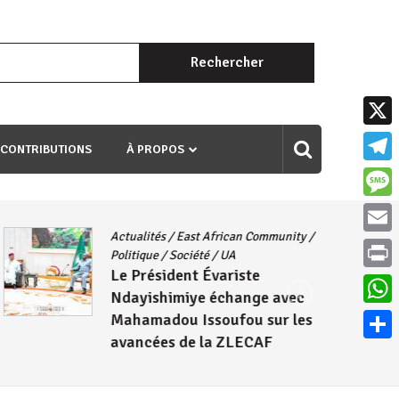
Rechercher :
uri ngaha ndagusigiye iki kibazo : Uriko ukora iki kugira ngo
X
 CONTRIBUTIONS
À PROPOS
Teleg
Mess
Actualités
/
East African Community
/
Email
Politique
/
Société
/
UA
Le Président Évariste
Print
Ndayishimiye échange avec
What
Mahamadou Issoufou sur les
avancées de la ZLECAF
Parta
4 août 2026