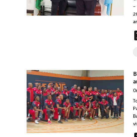
–
2
a
B
a
O
T
P
B
v