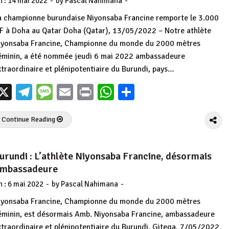
-
-
n :
14 mai 2022
by
Pascal Nahimana
a championne burundaise Niyonsaba Francine remporte le 3.000
F à Doha au Qatar Doha (Qatar), 13/05/2022 – Notre athlète
iyonsaba Francine, Championne du monde du 2000 mètres
éminin, a été nommée jeudi 6 mai 2022 ambassadeure
xtraordinaire et plénipotentiaire du Burundi, pays…
X
Telegram
Message
Email
Print
WhatsApp
Partager
Continue Reading
urundi : L’athlète Niyonsaba Francine, désormais
mbassadeure
-
-
n :
6 mai 2022
by
Pascal Nahimana
iyonsaba Francine, Championne du monde du 2000 mètres
éminin, est désormais Amb. Niyonsaba Francine, ambassadeure
xtraordinaire et plénipotentiaire du Burundi. Gitega, 7/05/2022