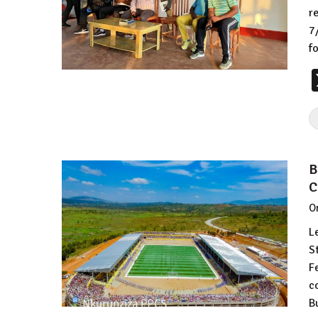
r
7
f
B
C
O
L
S
F
c
B