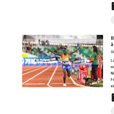
B
à
O
L
m
N
F
e