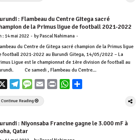
urundi : Flambeau du Centre Gitega sacré
hampion de la Primus ligue de football 2021-2022
-
-
n :
14 mai 2022
by
Pascal Nahimana
lambeau du Centre de Gitega sacré champion de la Primus ligue
e football 2021-2022 au Burundi Gitega, 14/05/2022 – La
rimus Ligue est le championnat de 1ère division de football au
urundi. Ce samedi , Flambeau du Centre…
X
Telegram
Message
Email
Print
WhatsApp
Partager
Continue Reading
urundi : Niyonsaba Francine gagne le 3.000 mF à
oha, Qatar