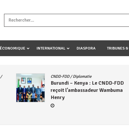
a ataco umariye umuryango wawe canke igihugu cakwibarutse .Wewe 
-ÉCONOMIQUE
INTERNATIONAL
DIASPORA
TRIBUNES &
CNDD-FDD
/
Diplomatie
Burundi – Kenya : Le CNDD-FDD
reçoit l’ambassadeur Wambuma
Henry