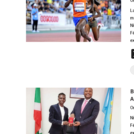
O
L
m
N
F
e
B
A
O
N
F
e