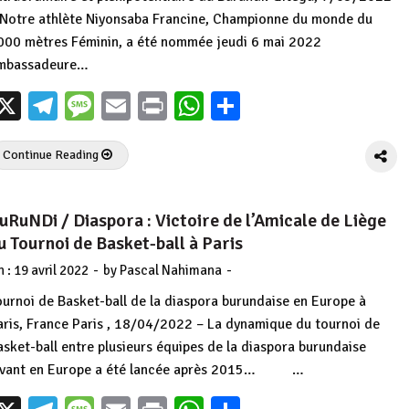
 Notre athlète Niyonsaba Francine, Championne du monde du
000 mètres Féminin, a été nommée jeudi 6 mai 2022
mbassadeure…
X
Telegram
Message
Email
Print
WhatsApp
Partager
Continue Reading
uRuNDi / Diaspora : Victoire de l’Amicale de Liège
u Tournoi de Basket-ball à Paris
-
-
n :
19 avril 2022
by
Pascal Nahimana
ournoi de Basket-ball de la diaspora burundaise en Europe à
aris, France Paris , 18/04/2022 – La dynamique du tournoi de
asket-ball entre plusieurs équipes de la diaspora burundaise
ivant en Europe a été lancée après 2015… …