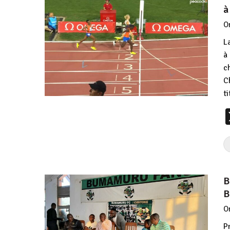
à
O
L
à
c
C
t
B
B
O
P