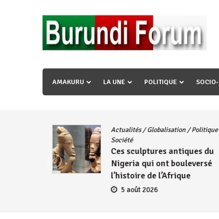
Skip
to
content
« Ingorane si ugupfa , ingorane ni ugupfa nabi ,gupf
uzopfire neza umuryango n’igihugu cakwibarutse ? »
AMAKURU
LA UNE
POLITIQUE
SOCIO
Actualités
/
Globalisation
/
Politique
/
iye
Société
Ces sculptures antiques du
embres
Nigeria qui ont bouleversé
se
l’histoire de l’Afrique
5 août 2026