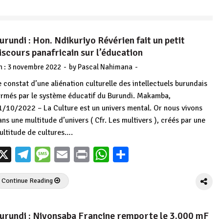
urundi : Hon. Ndikuriyo Révérien fait un petit
iscours panafricain sur l’éducation
-
-
n :
3 novembre 2022
by
Pascal Nahimana
e constat d’une aliénation culturelle des intellectuels burundais
ormés par le système éducatif du Burundi. Makamba,
1/10/2022 – La Culture est un univers mental. Or nous vivons
ans une multitude d’univers ( Cfr. Les multivers ), créés par une
ultitude de cultures….
X
Telegram
Message
Email
Print
WhatsApp
Partager
Continue Reading
urundi : Niyonsaba Francine remporte le 3.000 mF