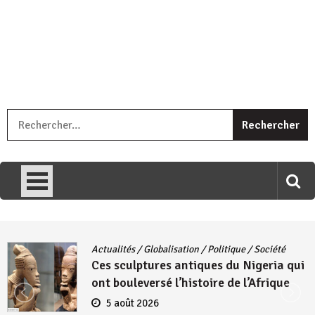
« Ingorane si ugupfa , ingorane ni ugupfa nabi ,gupfa ataco
R
umariye umuryango wawe canke igihugu cakwibarutse .Wewe
uri ngaha ndagusigiye iki kibazo : Uriko ukora iki kugira ngo
uzopfire neza umuryango n’igihugu cakwibarutse ? »
Actualités
/
Globalisation
/
Politique
/
Société
Ces sculptures antiques du Nigeria qui
ont bouleversé l’histoire de l’Afrique
5 août 2026