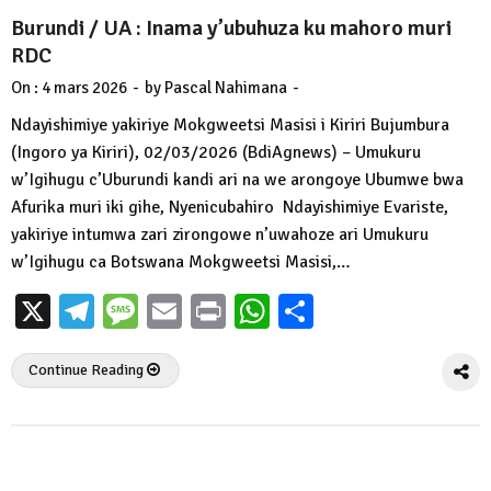
Burundi / UA : Inama y’ubuhuza ku mahoro muri
RDC
-
-
On :
4 mars 2026
by
Pascal Nahimana
Ndayishimiye yakiriye Mokgweetsi Masisi i Kiriri Bujumbura
(Ingoro ya Kiriri), 02/03/2026 (BdiAgnews) – Umukuru
w’Igihugu c’Uburundi kandi ari na we arongoye Ubumwe bwa
Afurika muri iki gihe, Nyenicubahiro Ndayishimiye Evariste,
yakiriye intumwa zari zirongowe n’uwahoze ari Umukuru
w’Igihugu ca Botswana Mokgweetsi Masisi,…
X
Telegram
Message
Email
Print
WhatsApp
Partager
Continue Reading