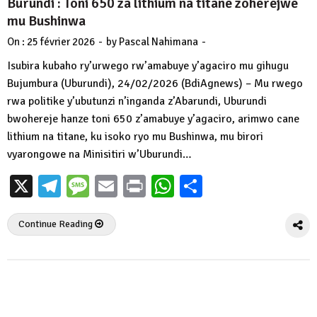
Burundi : Toni 650 za lithium na titane zoherejwe
mu Bushinwa
-
-
On :
25 février 2026
by
Pascal Nahimana
Isubira kubaho ry’urwego rw’amabuye y’agaciro mu gihugu
Bujumbura (Uburundi), 24/02/2026 (BdiAgnews) – Mu rwego
rwa politike y’ubutunzi n’inganda z’Abarundi, Uburundi
bwohereje hanze toni 650 z’amabuye y’agaciro, arimwo cane
lithium na titane, ku isoko ryo mu Bushinwa, mu birori
vyarongowe na Minisitiri w’Uburundi…
X
Telegram
Message
Email
Print
WhatsApp
Partager
Continue Reading