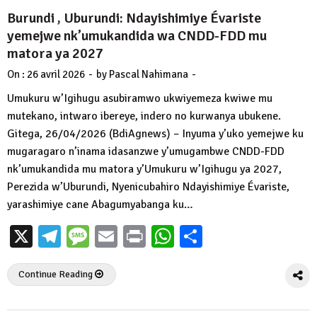
Burundi , Uburundi: Ndayishimiye Évariste
yemejwe nk’umukandida wa CNDD-FDD mu
matora ya 2027
-
-
On :
26 avril 2026
by
Pascal Nahimana
Umukuru w’Igihugu asubiramwo ukwiyemeza kwiwe mu
mutekano, intwaro ibereye, indero no kurwanya ubukene.
Gitega, 26/04/2026 (BdiAgnews) – Inyuma y’uko yemejwe ku
mugaragaro n’inama idasanzwe y’umugambwe CNDD-FDD
nk’umukandida mu matora y’Umukuru w’Igihugu ya 2027,
Perezida w’Uburundi, Nyenicubahiro Ndayishimiye Évariste,
yarashimiye cane Abagumyabanga ku…
X
Telegram
Message
Email
Print
WhatsApp
Partager
Continue Reading