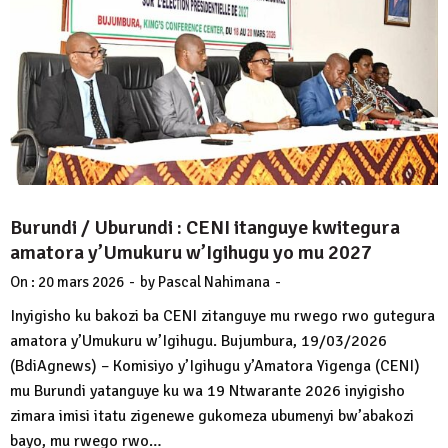
Burundi / Uburundi : CENI itanguye kwitegura
amatora y’Umukuru w’Igihugu yo mu 2027
-
-
On :
20 mars 2026
by
Pascal Nahimana
Inyigisho ku bakozi ba CENI zitanguye mu rwego rwo gutegura
amatora y’Umukuru w’Igihugu. Bujumbura, 19/03/2026
(BdiAgnews) – Komisiyo y’Igihugu y’Amatora Yigenga (CENI)
mu Burundi yatanguye ku wa 19 Ntwarante 2026 inyigisho
zimara imisi itatu zigenewe gukomeza ubumenyi bw’abakozi
bayo, mu rwego rwo…