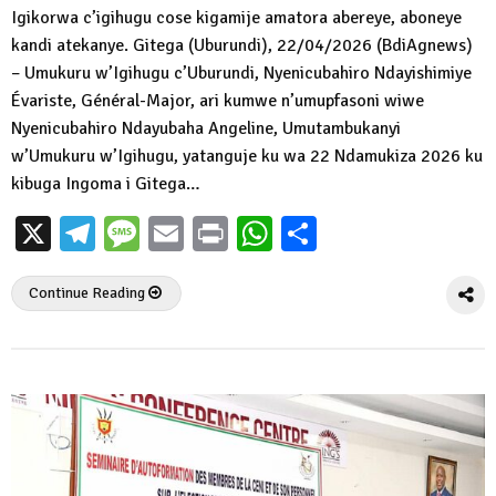
Igikorwa c’igihugu cose kigamije amatora abereye, aboneye
kandi atekanye. Gitega (Uburundi), 22/04/2026 (BdiAgnews)
– Umukuru w’Igihugu c’Uburundi, Nyenicubahiro Ndayishimiye
Évariste, Général-Major, ari kumwe n’umupfasoni wiwe
Nyenicubahiro Ndayubaha Angeline, Umutambukanyi
w’Umukuru w’Igihugu, yatanguje ku wa 22 Ndamukiza 2026 ku
kibuga Ingoma i Gitega…
X
Telegram
Message
Email
Print
WhatsApp
Partager
Continue Reading