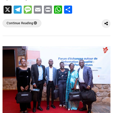
X
Telegram
Message
Email
Print
WhatsApp
Partager
Continue Reading