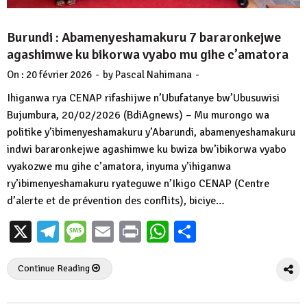
Burundi : Abamenyeshamakuru 7 bararonkejwe
agashimwe ku bikorwa vyabo mu gihe c’amatora
-
-
On :
20 février 2026
by
Pascal Nahimana
Ihiganwa rya CENAP rifashijwe n’Ubufatanye bw’Ubusuwisi
Bujumbura, 20/02/2026 (BdiAgnews) – Mu murongo wa
politike y’ibimenyeshamakuru y’Abarundi, abamenyeshamakuru
indwi bararonkejwe agashimwe ku bwiza bw’ibikorwa vyabo
vyakozwe mu gihe c’amatora, inyuma y’ihiganwa
ry’ibimenyeshamakuru ryateguwe n’Ikigo CENAP (Centre
d’alerte et de prévention des conflits), biciye…
X
Telegram
Message
Email
Print
WhatsApp
Partager
Continue Reading