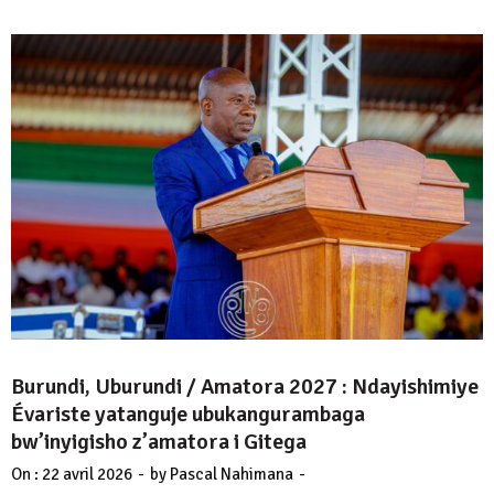
Burundi, Uburundi / Amatora 2027 : Ndayishimiye
Évariste yatanguje ubukangurambaga
bw’inyigisho z’amatora i Gitega
-
-
On :
22 avril 2026
by
Pascal Nahimana