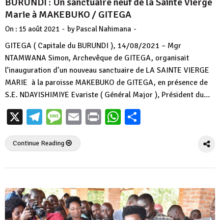
BURUNDI : Un sanctuaire neuf de la Sainte Vierge
Marie à MAKEBUKO / GITEGA
-
-
On :
15 août 2021
by
Pascal Nahimana
GITEGA ( Capitale du BURUNDI ), 14/08/2021 – Mgr
NTAMWANA Simon, Archevêque de GITEGA, organisait
l’inauguration d’un nouveau sanctuaire de LA SAINTE VIERGE
MARIE à la paroisse MAKEBUKO de GITEGA, en présence de
S.E. NDAYISHIMIYE Evariste ( Général Major ), Président du…
X
Telegram
Message
Email
Print
WhatsApp
Partager
Continue Reading