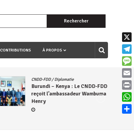
Rechercher :
uri ngaha ndagusigiye iki kibazo : Uriko ukora iki kugira ngo
X
 CONTRIBUTIONS
À PROPOS
Teleg
Mess
CNDD-FDD
/
Diplomatie
Email
Burundi – Kenya : Le CNDD-FDD
reçoit l’ambassadeur Wambuma
Print
Henry
What
Parta