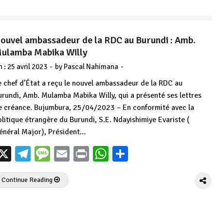
ouvel ambassadeur de la RDC au Burundi : Amb.
ulamba Mabika Willy
-
-
n :
25 avril 2023
by
Pascal Nahimana
e chef d’État a reçu le nouvel ambassadeur de la RDC au
urundi, Amb. Mulamba Mabika Willy, qui a présenté ses lettres
e créance. Bujumbura, 25/04/2023 – En conformité avec la
olitique étrangère du Burundi, S.E. Ndayishimiye Evariste (
énéral Major), Président…
X
Telegram
Message
Email
Print
WhatsApp
Partager
Continue Reading