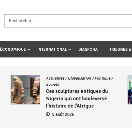
a ataco umariye umuryango wawe canke igihugu cakwibarutse .Wewe 
-ÉCONOMIQUE
INTERNATIONAL
DIASPORA
TRIBUNES &
Actualités
/
Globalisation
/
Politique
/
Société
Ces sculptures antiques du
Nigeria qui ont bouleversé
l’histoire de l’Afrique
5 août 2026