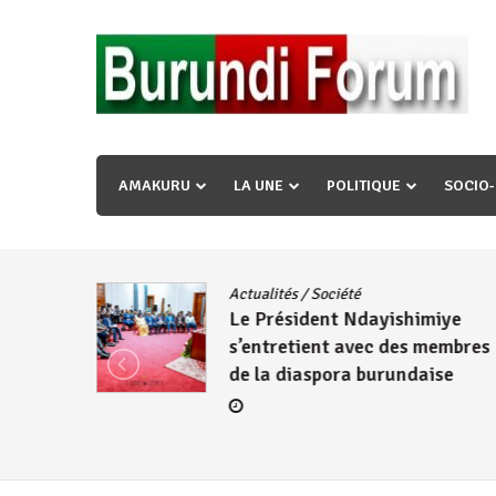
Skip
to
content
« Ingorane si ugupfa , ingorane ni ugupfa nabi ,gupf
uzopfire neza umuryango n’igihugu cakwibarutse ? »
AMAKURU
LA UNE
POLITIQUE
SOCIO
dence
/
Actualités
/
Société
Le Président Ndayishimiye
s’entretient avec des membres
de la diaspora burundaise
re des