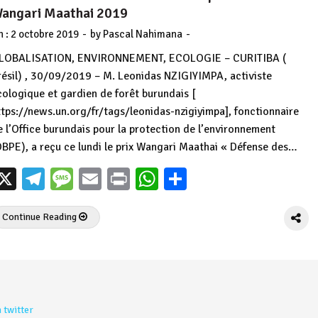
angari Maathai 2019
-
-
n :
2 octobre 2019
by
Pascal Nahimana
LOBALISATION, ENVIRONNEMENT, ECOLOGIE – CURITIBA (
résil) , 30/09/2019 – M. Leonidas NZIGIYIMPA, activiste
cologique et gardien de forêt burundais [
ttps://news.un.org/fr/tags/leonidas-nzigiyimpa], fonctionnaire
e l’Office burundais pour la protection de l’environnement
OBPE), a reçu ce lundi le prix Wangari Maathai « Défense des…
X
Telegram
Message
Email
Print
WhatsApp
Partager
Continue Reading
 twitter