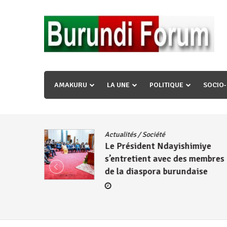
Skip
to
content
« Ingorane si ugupfa , ingorane ni ugupfa nabi ,gupf
uzopfire neza umuryango n’igihugu cakwibarutse ? »
AMAKURU
LA UNE
POLITIQUE
SOCIO
dence
/
Actualités
/
Société
Le Président Ndayishimiye
s’entretient avec des membres
de la diaspora burundaise
re des