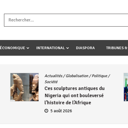
a ataco umariye umuryango wawe canke igihugu cakwibarutse .Wewe 
-ÉCONOMIQUE
INTERNATIONAL
DIASPORA
TRIBUNES &
Actualités
/
Globalisation
/
Politique
/
Société
Ces sculptures antiques du
Nigeria qui ont bouleversé
l’histoire de l’Afrique
5 août 2026