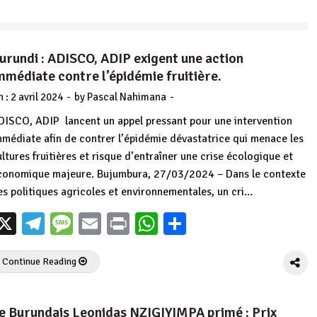
urundi : ADISCO, ADIP exigent une action
mmédiate contre l’épidémie fruitière.
-
-
n :
2 avril 2024
by
Pascal Nahimana
DISCO, ADIP lancent un appel pressant pour une intervention
mmédiate afin de contrer l’épidémie dévastatrice qui menace les
ultures fruitières et risque d’entraîner une crise écologique et
conomique majeure. Bujumbura, 27/03/2024 – Dans le contexte
es politiques agricoles et environnementales, un cri…
X
Telegram
Message
Email
Print
WhatsApp
Partager
Continue Reading
e Burundais Leonidas NZIGIYIMPA primé : Prix