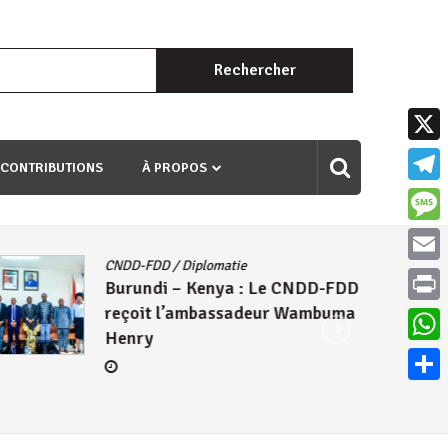
Rechercher :
uri ngaha ndagusigiye iki kibazo : Uriko ukora iki kugira ngo
X
 CONTRIBUTIONS
À PROPOS
Teleg
Mess
CNDD-FDD
/
Diplomatie
Email
Burundi – Kenya : Le CNDD-FDD
reçoit l’ambassadeur Wambuma
Print
Henry
What
Parta