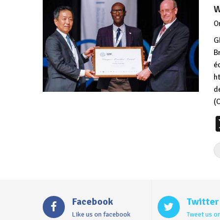
W
O
G
B
é
h
d
(
Facebook
Twitter
Like us on facebook
Tweet us on