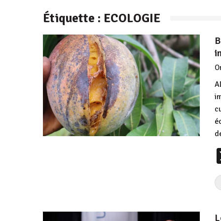
Étiquette :
ECOLOGIE
B
i
O
A
i
c
é
d
L