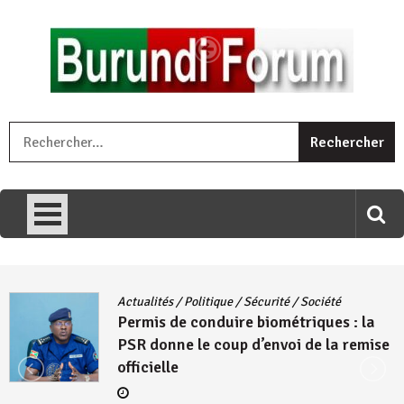
Skip
to
content
« Ingorane si ugupfa , ingorane ni ugupfa nabi ,gupfa ataco
R
umariye umuryango wawe canke igihugu cakwibarutse .Wewe
uri ngaha ndagusigiye iki kibazo : Uriko ukora iki kugira ngo
uzopfire neza umuryango n’igihugu cakwibarutse ? »
Actualités
/
Politique
/
Sécurité
/
Société
Permis de conduire biométriques : la
PSR donne le coup d’envoi de la remise
officielle