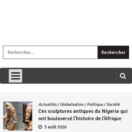
« Ingorane si ugupfa , ingorane ni ugupfa nabi ,gupfa ataco
R
umariye umuryango wawe canke igihugu cakwibarutse .Wewe
uri ngaha ndagusigiye iki kibazo : Uriko ukora iki kugira ngo
uzopfire neza umuryango n’igihugu cakwibarutse ? »
Actualités
/
Globalisation
/
Politique
/
Société
Ces sculptures antiques du Nigeria qui
ont bouleversé l’histoire de l’Afrique
5 août 2026