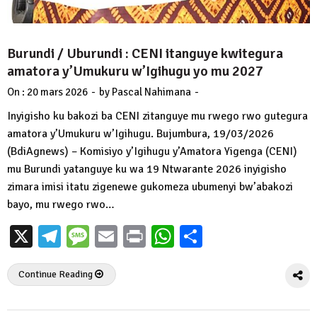
Burundi / Uburundi : CENI itanguye kwitegura
amatora y’Umukuru w’Igihugu yo mu 2027
-
-
On :
20 mars 2026
by
Pascal Nahimana
Inyigisho ku bakozi ba CENI zitanguye mu rwego rwo gutegura
amatora y’Umukuru w’Igihugu. Bujumbura, 19/03/2026
(BdiAgnews) – Komisiyo y’Igihugu y’Amatora Yigenga (CENI)
mu Burundi yatanguye ku wa 19 Ntwarante 2026 inyigisho
zimara imisi itatu zigenewe gukomeza ubumenyi bw’abakozi
bayo, mu rwego rwo…
X
Telegram
Message
Email
Print
WhatsApp
Partager
Continue Reading