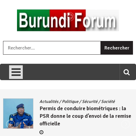
Skip
to
content
« Ingorane si ugupfa , ingorane ni ugupfa nabi ,gupfa ataco
R
umariye umuryango wawe canke igihugu cakwibarutse .Wewe
uri ngaha ndagusigiye iki kibazo : Uriko ukora iki kugira ngo
uzopfire neza umuryango n’igihugu cakwibarutse ? »
Actualités
/
Politique
/
Sécurité
/
Société
Permis de conduire biométriques : la
PSR donne le coup d’envoi de la remise
officielle