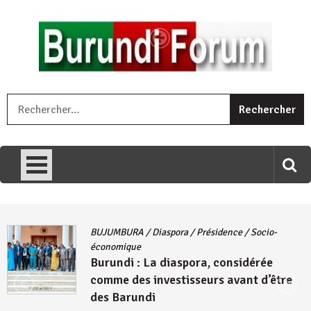
Skip
to
content
« Ingorane si ugupfa , ingorane ni ugupfa nabi ,gupfa ataco
R
umariye umuryango wawe canke igihugu cakwibarutse .Wewe
uri ngaha ndagusigiye iki kibazo : Uriko ukora iki kugira ngo
uzopfire neza umuryango n’igihugu cakwibarutse ? »
BUJUMBURA
/
Diaspora
/
Présidence
/
Socio-
économique
Burundi : La diaspora, considérée
comme des investisseurs avant d’être
des Barundi