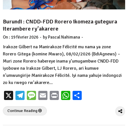
Burundi : CNDD-FDD Rorero ikomeza gutegura
iterambere ry’akarere
-
-
On :
19 février 2026
by
Pascal Nahimana
Irakoze Gilbert na Manirakoze Félicité mu nama ya zone
Rorero Gitega (komine Mwaro), 08/02/2026 (BdiAgnews) –
Muri zone Rorero habereye inama y’umugambwe CNDD-FDD
iyobowe na Irakoze Gilbert, LJ Rorero, ari kumwe
n’umwungirije Manirakoze Félicité. Iyi nama yahuje indongozi
zo ku rwego rw’akarere…
X
Telegram
Message
Email
Print
WhatsApp
Partager
Continue Reading