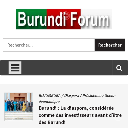
Skip
to
content
« Ingorane si ugupfa , ingorane ni ugupfa nabi ,gupfa ataco
R
umariye umuryango wawe canke igihugu cakwibarutse .Wewe
uri ngaha ndagusigiye iki kibazo : Uriko ukora iki kugira ngo
uzopfire neza umuryango n’igihugu cakwibarutse ? »
BUJUMBURA
/
Diaspora
/
Présidence
/
Socio-
économique
Burundi : La diaspora, considérée
comme des investisseurs avant d’être
des Barundi