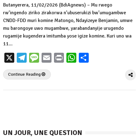
Butanyerera, 11/02/2026 (BdiAgnews) – Mu rwego
rw’ingendo ziriko zirakorwa n’ubuserukizi bw’umugambwe
CNDD-FDD muri komine Matongo, Ndayizeye Benjamin, umwe
mu barongoye uwo mugambwe, yarabandanyije urugendo
rugamije kugendera imitumba yose igize komine. Kuri uno wa
11…
X
Telegram
Message
Email
Print
WhatsApp
Partager
Continue Reading
UN JOUR, UNE QUESTION