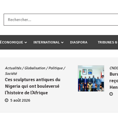
a ataco umariye umuryango wawe canke igihugu cakwibarutse .Wewe 
-ÉCONOMIQUE
INTERNATIONAL
DIASPORA
TRIBUNES &
Actualités
/
East African Community
/
DD
Politique
/
Société
/
UA
Le Président Évariste
ma
Ndayishimiye échange avec
Mahamadou Issoufou sur les
avancées de la ZLECAF
4 août 2026