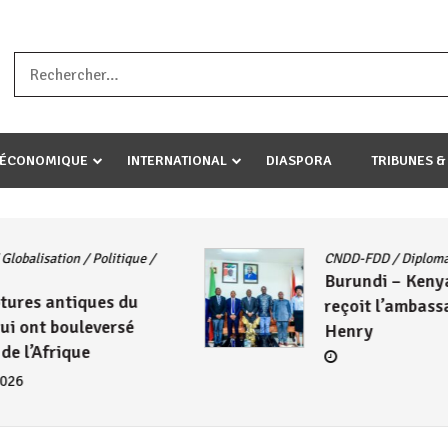
a ataco umariye umuryango wawe canke igihugu cakwibarutse .Wewe 
-ÉCONOMIQUE
INTERNATIONAL
DIASPORA
TRIBUNES &
Actualités
/
East African Community
/
DD
Politique
/
Société
/
UA
Le Président Évariste
ma
Ndayishimiye échange avec
Mahamadou Issoufou sur les
avancées de la ZLECAF
4 août 2026