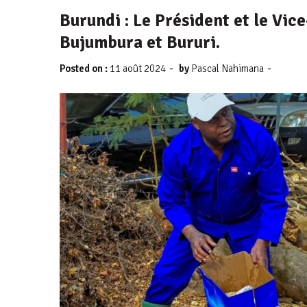
Burundi : Le Président et le Vic
Bujumbura et Bururi.
-
-
Posted on :
11 août 2024
by
Pascal Nahimana