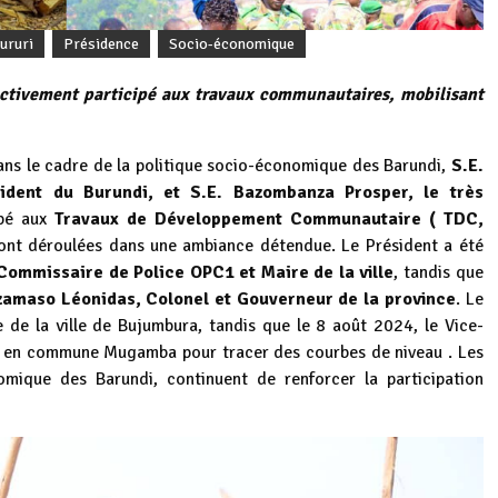
ururi
Présidence
Socio-économique
activement participé aux travaux communautaires, mobilisant
ns le cadre de la politique socio-économique des Barundi,
S.E.
ident du Burundi, et S.E. Bazombanza Prosper, le très
ipé aux
Travaux de Développement Communautaire ( TDC,
sont déroulées dans une ambiance détendue. Le Président a été
ommissaire de Police OPC1 et Maire de la ville
, tandis que
amaso Léonidas, Colonel et Gouverneur de la province
. Le
 de la ville de Bujumbura, tandis que le 8 août 2024, le Vice-
mu en commune Mugamba pour tracer des courbes de niveau . Les
mique des Barundi, continuent de renforcer la participation