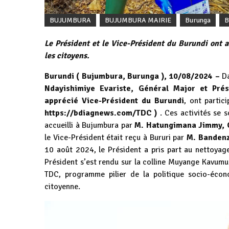
BUJUMBURA
BUJUMBURA MAIRIE
Burunga
B
Le Président et le Vice-Président du Burundi ont 
les citoyens.
Burundi ( Bujumbura, Burunga ), 10/08/2024 –
Da
Ndayishimiye Evariste, Général Major et Prés
apprécié Vice-Président du Burundi
, ont partic
https://bdiagnews.com/TDC
)
. Ces activités se 
accueilli à Bujumbura par
M. Hatungimana Jimmy, C
le Vice-Président était reçu à Bururi par
M. Bandenz
10 août 2024, le Président a pris part au nettoyage
Président s’est rendu sur la colline Muyange Kavu
TDC, programme pilier de la politique socio-écono
citoyenne.