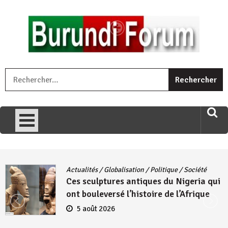
Skip
to
content
« Ingorane si ugupfa , ingorane ni ugupfa nabi ,gupfa ataco
R
umariye umuryango wawe canke igihugu cakwibarutse .Wewe
uri ngaha ndagusigiye iki kibazo : Uriko ukora iki kugira ngo
uzopfire neza umuryango n’igihugu cakwibarutse ? »
Actualités
/
Globalisation
/
Politique
/
Société
Ces sculptures antiques du Nigeria qui
ont bouleversé l’histoire de l’Afrique
5 août 2026