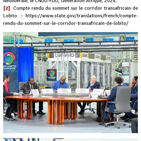
Néolibérale, le CNDD-FDD, Génération Afrique, 2024.
[2]
Compte rendu du sommet sur le corridor transafricain de
Lobito –
https://www.state.gov/translations/french/compte-
rendu-du-sommet-sur-le-corridor-transafricain-de-lobito/