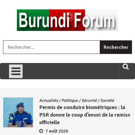
Skip
to
content
« Ingorane si ugupfa , ingorane ni ugupfa nabi ,gupfa ataco
R
umariye umuryango wawe canke igihugu cakwibarutse .Wewe
uri ngaha ndagusigiye iki kibazo : Uriko ukora iki kugira ngo
uzopfire neza umuryango n’igihugu cakwibarutse ? »
Actualités
/
Politique
/
Sécurité
/
Société
Permis de conduire biométriques : la
PSR donne le coup d’envoi de la remise
officielle
7 août 2026