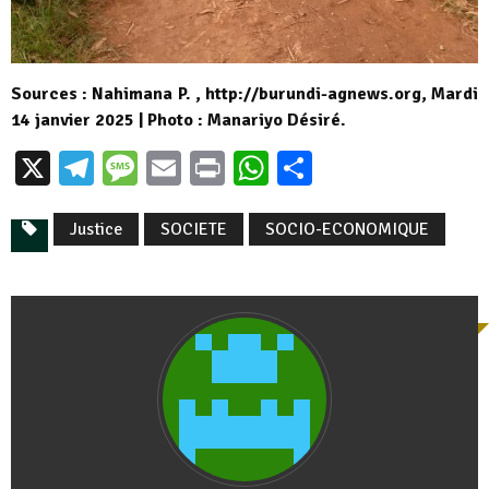
Sources : Nahimana P. , http://burundi-agnews.org, Mardi
14 janvier 2025 | Photo : Manariyo Désiré.
X
Telegram
Message
Email
Print
WhatsApp
Partager
Justice
SOCIETE
SOCIO-ECONOMIQUE