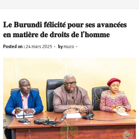
𝐋𝐞 𝐁𝐮𝐫𝐮𝐧𝐝𝐢 𝐟𝐞́𝐥𝐢𝐜𝐢𝐭𝐞́ 𝐩𝐨𝐮𝐫 𝐬𝐞𝐬 𝐚𝐯𝐚𝐧𝐜𝐞́𝐞𝐬
𝐞𝐧 𝐦𝐚𝐭𝐢𝐞̀𝐫𝐞 𝐝𝐞 𝐝𝐫𝐨𝐢𝐭𝐬 𝐝𝐞 𝐥’𝐡𝐨𝐦𝐦𝐞
-
-
Posted on :
24 mars 2025
by
muco