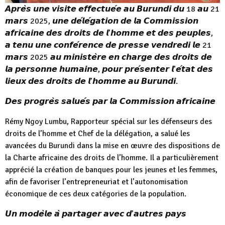
𝘼𝙥𝙧𝙚̀𝙨 𝙪𝙣𝙚 𝙫𝙞𝙨𝙞𝙩𝙚 𝙚𝙛𝙛𝙚𝙘𝙩𝙪𝙚́𝙚 𝙖𝙪 𝘽𝙪𝙧𝙪𝙣𝙙𝙞 𝙙𝙪 18 𝙖𝙪 21
𝙢𝙖𝙧𝙨 2025, 𝙪𝙣𝙚 𝙙𝙚́𝙡𝙚́𝙜𝙖𝙩𝙞𝙤𝙣 𝙙𝙚 𝙡𝙖 𝘾𝙤𝙢𝙢𝙞𝙨𝙨𝙞𝙤𝙣
𝙖𝙛𝙧𝙞𝙘𝙖𝙞𝙣𝙚 𝙙𝙚𝙨 𝙙𝙧𝙤𝙞𝙩𝙨 𝙙𝙚 𝙡’𝙝𝙤𝙢𝙢𝙚 𝙚𝙩 𝙙𝙚𝙨 𝙥𝙚𝙪𝙥𝙡𝙚𝙨,
𝙖 𝙩𝙚𝙣𝙪 𝙪𝙣𝙚 𝙘𝙤𝙣𝙛𝙚́𝙧𝙚𝙣𝙘𝙚 𝙙𝙚 𝙥𝙧𝙚𝙨𝙨𝙚 𝙫𝙚𝙣𝙙𝙧𝙚𝙙𝙞 𝙡𝙚 21
𝙢𝙖𝙧𝙨 2025 𝙖𝙪 𝙢𝙞𝙣𝙞𝙨𝙩𝙚̀𝙧𝙚 𝙚𝙣 𝙘𝙝𝙖𝙧𝙜𝙚 𝙙𝙚𝙨 𝙙𝙧𝙤𝙞𝙩𝙨 𝙙𝙚
𝙡𝙖 𝙥𝙚𝙧𝙨𝙤𝙣𝙣𝙚 𝙝𝙪𝙢𝙖𝙞𝙣𝙚, 𝙥𝙤𝙪𝙧 𝙥𝙧𝙚́𝙨𝙚𝙣𝙩𝙚𝙧 𝙡’𝙚́𝙩𝙖𝙩 𝙙𝙚𝙨
𝙡𝙞𝙚𝙪𝙭 𝙙𝙚𝙨 𝙙𝙧𝙤𝙞𝙩𝙨 𝙙𝙚 𝙡’𝙝𝙤𝙢𝙢𝙚 𝙖𝙪 𝘽𝙪𝙧𝙪𝙣𝙙𝙞.
𝘿𝙚𝙨 𝙥𝙧𝙤𝙜𝙧𝙚̀𝙨 𝙨𝙖𝙡𝙪𝙚́𝙨 𝙥𝙖𝙧 𝙡𝙖 𝘾𝙤𝙢𝙢𝙞𝙨𝙨𝙞𝙤𝙣 𝙖𝙛𝙧𝙞𝙘𝙖𝙞𝙣𝙚
Rémy Ngoy Lumbu, Rapporteur spécial sur les défenseurs des
droits de l’homme et Chef de la délégation, a salué les
avancées du Burundi dans la mise en œuvre des dispositions de
la Charte africaine des droits de l’homme. Il a particulièrement
apprécié la création de banques pour les jeunes et les femmes,
afin de favoriser l’entrepreneuriat et l’autonomisation
économique de ces deux catégories de la population.
𝙐𝙣 𝙢𝙤𝙙𝙚̀𝙡𝙚 𝙖̀ 𝙥𝙖𝙧𝙩𝙖𝙜𝙚𝙧 𝙖𝙫𝙚𝙘 𝙙’𝙖𝙪𝙩𝙧𝙚𝙨 𝙥𝙖𝙮𝙨