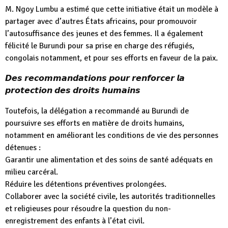
M. Ngoy Lumbu a estimé que cette initiative était un modèle à
partager avec d’autres États africains, pour promouvoir
l’autosuffisance des jeunes et des femmes. Il a également
félicité le Burundi pour sa prise en charge des réfugiés,
congolais notamment, et pour ses efforts en faveur de la paix.
𝘿𝙚𝙨 𝙧𝙚𝙘𝙤𝙢𝙢𝙖𝙣𝙙𝙖𝙩𝙞𝙤𝙣𝙨 𝙥𝙤𝙪𝙧 𝙧𝙚𝙣𝙛𝙤𝙧𝙘𝙚𝙧 𝙡𝙖
𝙥𝙧𝙤𝙩𝙚𝙘𝙩𝙞𝙤𝙣 𝙙𝙚𝙨 𝙙𝙧𝙤𝙞𝙩𝙨 𝙝𝙪𝙢𝙖𝙞𝙣𝙨
Toutefois, la délégation a recommandé au Burundi de
poursuivre ses efforts en matière de droits humains,
notamment en améliorant les conditions de vie des personnes
détenues :
Garantir une alimentation et des soins de santé adéquats en
milieu carcéral.
Réduire les détentions préventives prolongées.
Collaborer avec la société civile, les autorités traditionnelles
et religieuses pour résoudre la question du non-
enregistrement des enfants à l’état civil.