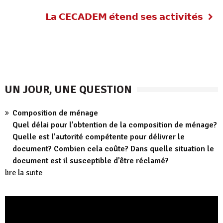
𝗟𝗮 𝗖𝗘𝗖𝗔𝗗𝗘𝗠 𝗲́𝘁𝗲𝗻𝗱 𝘀𝗲𝘀 𝗮𝗰𝘁𝗶𝘃𝗶𝘁𝗲́𝘀
UN JOUR, UNE QUESTION
Composition de ménage
Quel délai pour l’obtention de la composition de ménage?
Quelle est l’autorité compétente pour délivrer le
document? Combien cela coûte? Dans quelle situation le
document est il susceptible d’être réclamé?
lire la suite