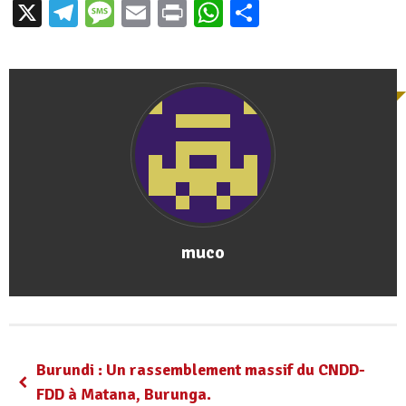
X
Telegram
Message
Email
Print
WhatsApp
Partager
muco
Burundi : Un rassemblement massif du CNDD-
FDD à Matana, Burunga.