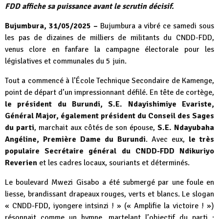
FDD affiche sa puissance avant le scrutin décisif.
Bujumbura, 31/05/2025 –
Bujumbura a vibré ce samedi sous
les pas de dizaines de milliers de militants du CNDD-FDD,
venus clore en fanfare la campagne électorale pour les
législatives et communales du 5 juin.
Tout a commencé à l’École Technique Secondaire de Kamenge,
point de départ d’un impressionnant défilé. En tête de cortège,
le président du Burundi, S.E. Ndayishimiye Evariste,
Général Major, également président du Conseil des Sages
du parti
, marchait aux côtés de son épouse,
S.E. Ndayubaha
Angéline, Première Dame du Burundi
. Avec eux,
le très
populaire Secrétaire général du CNDD-FDD Ndikuriyo
Reverien
et les cadres locaux, souriants et déterminés.
Le boulevard Mwezi Gisabo a été submergé par une foule en
liesse, brandissant drapeaux rouges, verts et blancs. Le slogan
« CNDD-FDD, iyongere intsinzi ! » (« Amplifie la victoire ! »)
résonnait comme un hymne, martelant l’objectif du parti :