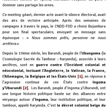
dominer sans partage les urnes.
Ce meeting géant, dernier acte avant le silence électoral, avait
des airs de victoire anticipée. Après des semaines de
campagne à travers le pays, le CNDD-FDD a choisi Bujumbura
pour son final spectaculaire, envoyant un message sans
équivoque : «
Nous sommes prêts, personne ne nous
arrêtera.
«
Depuis le 19ème siècle, les Barundi, peuple de l’
Ubungoma
(la
Cosmologie Sacrée du Tambour : Karyenda), associés à leurs
ancêtres, sont en
guerre contre l’Occident colonial et
néocolonial, incluant l’Angleterre, le Vatican, la France,
l’Allemagne, la Belgique et les États-Unis
[1]
, en réponse à
l’agression continue de ces États contre
Ingoma
y’Uburundi
[2]
. Les Barundi, peuple d’Ingoma y’Uburundi, ont
une longue histoire politique basée sur des alliances entre
miryango autour d’
Ingoma
, leur institution politique, et leur
tambour, appelé Karyenda. C’est
le décret colonial belge du