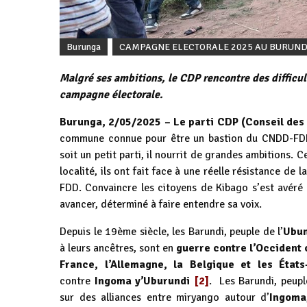
Burunga
CAMPAGNE ELECTORALE 2025 AU BURUND
Malgré ses ambitions, le CDP rencontre des difficu
campagne électorale.
Burunga, 2/05/2025 –
Le parti CDP (Conseil des 
commune connue pour être un bastion du CNDD-FDD, 
soit un petit parti, il nourrit de grandes ambitions. C
localité, ils ont fait face à une réelle résistance de
FDD. Convaincre les citoyens de Kibago s’est avéré 
avancer, déterminé à faire entendre sa voix.
Depuis le 19ème siècle, les Barundi, peuple de l’
Ubu
à leurs ancêtres, sont en
guerre contre l’Occident c
France, l’Allemagne, la Belgique et les État
contre
Ingoma y’Uburundi
[2]
. Les Barundi, peupl
sur des alliances entre miryango autour d’
Ingoma