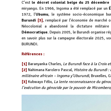
C’est
le décret colonial belge du 25 décembre
miryango. En 1966, Ingoma a été remplacé par un
É
1972, l’
Ubumu
, le système socio-économique bur
Burundi
[3]
, remplacé par l’économie de marché oc
Néocolonial a abandonné la dictature militair
Démocratique
. Depuis 2005, le Burundi organise ré
en savoir plus sur la campagne électorale 2025, vo
BURUNDI
.
Références :
[1]
Baranyanka Charles,
Le Burundi face à la Croix e
[2]
Nahimana Karolero Pascal,
Histoire du Burundi : 
millénaire africain – Ingoma y’Uburundi
, Bruxelles, 
[3]
Kubwayo Félix,
La lente reconnaissance du génoci
l’exécution du génocide par le pouvoir de Micombero