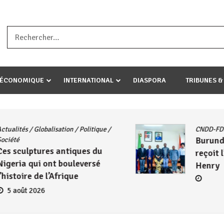
a ataco umariye umuryango wawe canke igihugu cakwibarutse .Wewe 
-ÉCONOMIQUE
INTERNATIONAL
DIASPORA
TRIBUNES &
CNDD-FDD
/
Diplomatie
A
Burundi – Kenya : Le CNDD-FDD
P
reçoit l’ambassadeur Wambuma
Henry