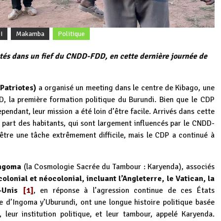
I
Makamba
Politique
ltés dans un fief du CNDD-FDD, en cette dernière journée de
Patriotes)
a organisé un meeting dans le centre de Kibago, une
la première formation politique du Burundi. Bien que le CDP
ependant, leur mission a été loin d’être facile. Arrivés dans cette
 la part des habitants, qui sont largement influencés par le CNDD-
être une tâche extrêmement difficile, mais le CDP a continué à
ngoma
(la Cosmologie Sacrée du Tambour : Karyenda), associés
olonial et néocolonial, incluant l’Angleterre, le Vatican, la
s-Unis
[1]
, en réponse à l’agression continue de ces États
e d’Ingoma y’Uburundi, ont une longue histoire politique basée
, leur institution politique, et leur tambour, appelé Karyenda.