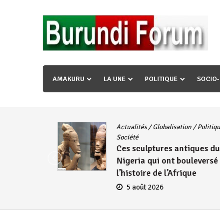
Skip
to
content
« Ingorane si ugupfa , ingorane ni ugupfa nabi ,gupf
uzopfire neza umuryango n’igihugu cakwibarutse ? »
AMAKURU
LA UNE
POLITIQUE
SOCIO
Actualités
/
Globalisation
/
Politique
/
iye
Société
Ces sculptures antiques du
embres
Nigeria qui ont bouleversé
se
l’histoire de l’Afrique
5 août 2026