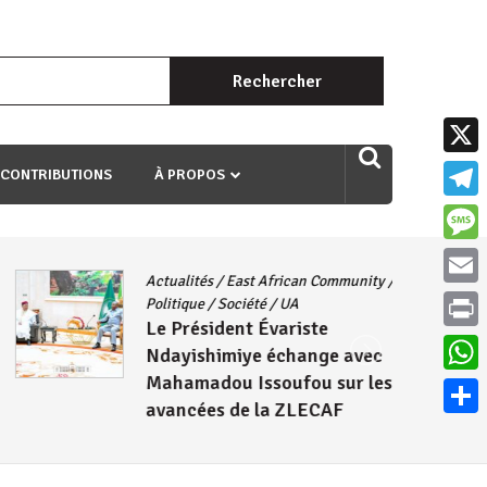
Rechercher :
uri ngaha ndagusigiye iki kibazo : Uriko ukora iki kugira ngo
X
 CONTRIBUTIONS
À PROPOS
Teleg
Mess
Actualités
/
East African Community
/
Email
Politique
/
Société
/
UA
Le Président Évariste
Print
Ndayishimiye échange avec
Mahamadou Issoufou sur les
What
avancées de la ZLECAF
Parta
4 août 2026