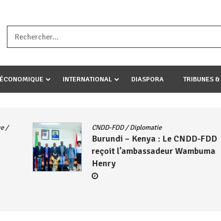
a ataco umariye umuryango wawe canke igihugu cakwibarutse .Wewe 
-ÉCONOMIQUE
INTERNATIONAL
DIASPORA
TRIBUNES &
CNDD-FDD
/
Diplomatie
Burundi – Kenya : Le CNDD-FDD
reçoit l’ambassadeur Wambuma
Henry