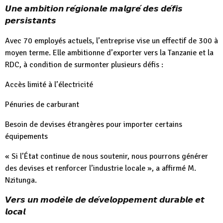
𝙐𝙣𝙚 𝙖𝙢𝙗𝙞𝙩𝙞𝙤𝙣 𝙧𝙚́𝙜𝙞𝙤𝙣𝙖𝙡𝙚 𝙢𝙖𝙡𝙜𝙧𝙚́ 𝙙𝙚𝙨 𝙙𝙚́𝙛𝙞𝙨
𝙥𝙚𝙧𝙨𝙞𝙨𝙩𝙖𝙣𝙩𝙨
Avec 70 employés actuels, l’entreprise vise un effectif de 300 à
moyen terme. Elle ambitionne d’exporter vers la Tanzanie et la
RDC, à condition de surmonter plusieurs défis :
Accès limité à l’électricité
Pénuries de carburant
Besoin de devises étrangères pour importer certains
équipements
« Si l’État continue de nous soutenir, nous pourrons générer
des devises et renforcer l’industrie locale », a affirmé M.
Nzitunga.
𝙑𝙚𝙧𝙨 𝙪𝙣 𝙢𝙤𝙙𝙚̀𝙡𝙚 𝙙𝙚 𝙙𝙚́𝙫𝙚𝙡𝙤𝙥𝙥𝙚𝙢𝙚𝙣𝙩 𝙙𝙪𝙧𝙖𝙗𝙡𝙚 𝙚𝙩
𝙡𝙤𝙘𝙖𝙡