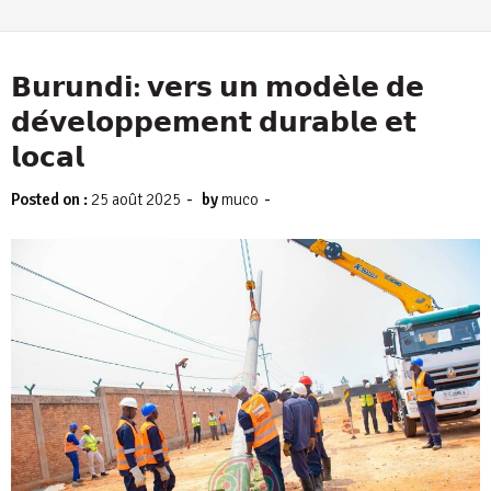
𝗕𝘂𝗿𝘂𝗻𝗱𝗶: 𝘃𝗲𝗿𝘀 𝘂𝗻 𝗺𝗼𝗱𝗲̀𝗹𝗲 𝗱𝗲
𝗱𝗲́𝘃𝗲𝗹𝗼𝗽𝗽𝗲𝗺𝗲𝗻𝘁 𝗱𝘂𝗿𝗮𝗯𝗹𝗲 𝗲𝘁
𝗹𝗼𝗰𝗮𝗹
-
-
Posted on :
25 août 2025
by
muco