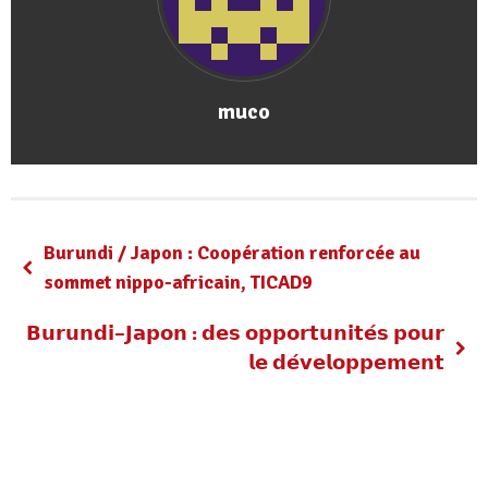
muco
Burundi / Japon : Coopération renforcée au
sommet nippo-africain, TICAD9
𝗕𝘂𝗿𝘂𝗻𝗱𝗶–𝗝𝗮𝗽𝗼𝗻 : 𝗱𝗲𝘀 𝗼𝗽𝗽𝗼𝗿𝘁𝘂𝗻𝗶𝘁𝗲́𝘀 𝗽𝗼𝘂𝗿
𝗹𝗲 𝗱𝗲́𝘃𝗲𝗹𝗼𝗽𝗽𝗲𝗺𝗲𝗻𝘁