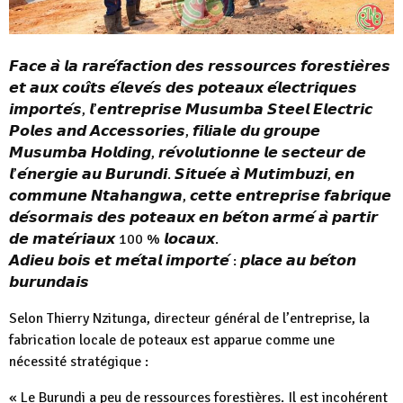
𝙁𝙖𝙘𝙚 𝙖̀ 𝙡𝙖 𝙧𝙖𝙧𝙚́𝙛𝙖𝙘𝙩𝙞𝙤𝙣 𝙙𝙚𝙨 𝙧𝙚𝙨𝙨𝙤𝙪𝙧𝙘𝙚𝙨 𝙛𝙤𝙧𝙚𝙨𝙩𝙞𝙚̀𝙧𝙚𝙨
𝙚𝙩 𝙖𝙪𝙭 𝙘𝙤𝙪̂𝙩𝙨 𝙚́𝙡𝙚𝙫𝙚́𝙨 𝙙𝙚𝙨 𝙥𝙤𝙩𝙚𝙖𝙪𝙭 𝙚́𝙡𝙚𝙘𝙩𝙧𝙞𝙦𝙪𝙚𝙨
𝙞𝙢𝙥𝙤𝙧𝙩𝙚́𝙨, 𝙡’𝙚𝙣𝙩𝙧𝙚𝙥𝙧𝙞𝙨𝙚 𝙈𝙪𝙨𝙪𝙢𝙗𝙖 𝙎𝙩𝙚𝙚𝙡 𝙀𝙡𝙚𝙘𝙩𝙧𝙞𝙘
𝙋𝙤𝙡𝙚𝙨 𝙖𝙣𝙙 𝘼𝙘𝙘𝙚𝙨𝙨𝙤𝙧𝙞𝙚𝙨, 𝙛𝙞𝙡𝙞𝙖𝙡𝙚 𝙙𝙪 𝙜𝙧𝙤𝙪𝙥𝙚
𝙈𝙪𝙨𝙪𝙢𝙗𝙖 𝙃𝙤𝙡𝙙𝙞𝙣𝙜, 𝙧𝙚́𝙫𝙤𝙡𝙪𝙩𝙞𝙤𝙣𝙣𝙚 𝙡𝙚 𝙨𝙚𝙘𝙩𝙚𝙪𝙧 𝙙𝙚
𝙡’𝙚́𝙣𝙚𝙧𝙜𝙞𝙚 𝙖𝙪 𝘽𝙪𝙧𝙪𝙣𝙙𝙞. 𝙎𝙞𝙩𝙪𝙚́𝙚 𝙖̀ 𝙈𝙪𝙩𝙞𝙢𝙗𝙪𝙯𝙞, 𝙚𝙣
𝙘𝙤𝙢𝙢𝙪𝙣𝙚 𝙉𝙩𝙖𝙝𝙖𝙣𝙜𝙬𝙖, 𝙘𝙚𝙩𝙩𝙚 𝙚𝙣𝙩𝙧𝙚𝙥𝙧𝙞𝙨𝙚 𝙛𝙖𝙗𝙧𝙞𝙦𝙪𝙚
𝙙𝙚́𝙨𝙤𝙧𝙢𝙖𝙞𝙨 𝙙𝙚𝙨 𝙥𝙤𝙩𝙚𝙖𝙪𝙭 𝙚𝙣 𝙗𝙚́𝙩𝙤𝙣 𝙖𝙧𝙢𝙚́ 𝙖̀ 𝙥𝙖𝙧𝙩𝙞𝙧
𝙙𝙚 𝙢𝙖𝙩𝙚́𝙧𝙞𝙖𝙪𝙭 100 % 𝙡𝙤𝙘𝙖𝙪𝙭.
𝘼𝙙𝙞𝙚𝙪 𝙗𝙤𝙞𝙨 𝙚𝙩 𝙢𝙚́𝙩𝙖𝙡 𝙞𝙢𝙥𝙤𝙧𝙩𝙚́ : 𝙥𝙡𝙖𝙘𝙚 𝙖𝙪 𝙗𝙚́𝙩𝙤𝙣
𝙗𝙪𝙧𝙪𝙣𝙙𝙖𝙞𝙨
Selon Thierry Nzitunga, directeur général de l’entreprise, la
fabrication locale de poteaux est apparue comme une
nécessité stratégique :
« Le Burundi a peu de ressources forestières. Il est incohérent