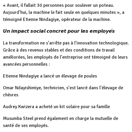
« Avant, il fallait 30 personnes pour soulever un poteau.
Aujourd’hui, la machine le fait seule en quelques minutes », a
témoigné Etienne Nindagiye, opérateur de la machine.
𝙐𝙣 𝙞𝙢𝙥𝙖𝙘𝙩 𝙨𝙤𝙘𝙞𝙖𝙡 𝙘𝙤𝙣𝙘𝙧𝙚𝙩 𝙥𝙤𝙪𝙧 𝙡𝙚𝙨 𝙚𝙢𝙥𝙡𝙤𝙮𝙚́𝙨
La transformation ne s’arrête pas à l’innovation technologique.
Grâce à des revenus stables et des conditions de travail
améliorées, les employés de l’entreprise ont témoigné de leurs
avancées personnelles :
Etienne Nindagiye a lancé un élevage de poules
Omar Ndayishimiye, technicien, s’est lancé dans l’élevage de
chèvres
Audrey Kwizera a acheté un kit solaire pour sa famille
Musumba Steel prend également en charge la mutuelle de
santé de ses employés.