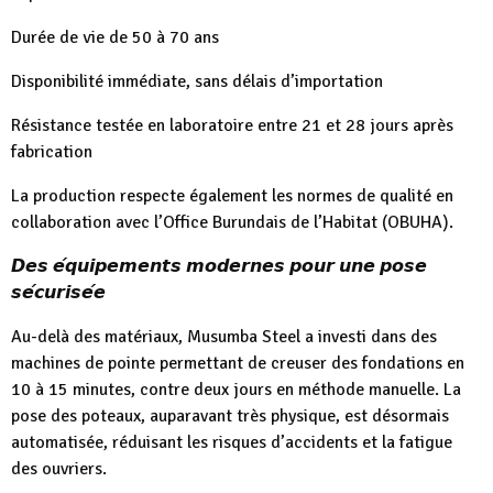
Durée de vie de 50 à 70 ans
Disponibilité immédiate, sans délais d’importation
Résistance testée en laboratoire entre 21 et 28 jours après
fabrication
La production respecte également les normes de qualité en
collaboration avec l’Office Burundais de l’Habitat (OBUHA).
𝘿𝙚𝙨 𝙚́𝙦𝙪𝙞𝙥𝙚𝙢𝙚𝙣𝙩𝙨 𝙢𝙤𝙙𝙚𝙧𝙣𝙚𝙨 𝙥𝙤𝙪𝙧 𝙪𝙣𝙚 𝙥𝙤𝙨𝙚
𝙨𝙚́𝙘𝙪𝙧𝙞𝙨𝙚́𝙚
Au-delà des matériaux, Musumba Steel a investi dans des
machines de pointe permettant de creuser des fondations en
10 à 15 minutes, contre deux jours en méthode manuelle. La
pose des poteaux, auparavant très physique, est désormais
automatisée, réduisant les risques d’accidents et la fatigue
des ouvriers.