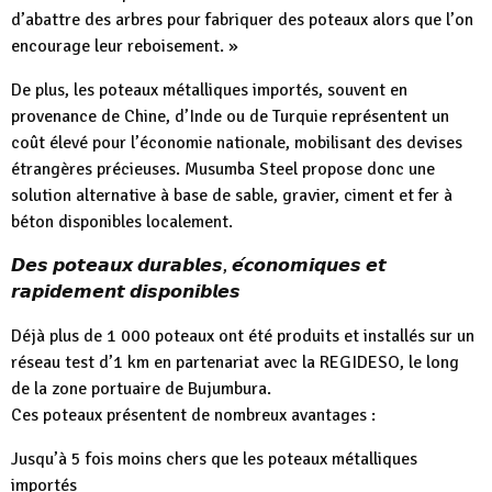
d’abattre des arbres pour fabriquer des poteaux alors que l’on
encourage leur reboisement. »
De plus, les poteaux métalliques importés, souvent en
provenance de Chine, d’Inde ou de Turquie représentent un
coût élevé pour l’économie nationale, mobilisant des devises
étrangères précieuses. Musumba Steel propose donc une
solution alternative à base de sable, gravier, ciment et fer à
béton disponibles localement.
𝘿𝙚𝙨 𝙥𝙤𝙩𝙚𝙖𝙪𝙭 𝙙𝙪𝙧𝙖𝙗𝙡𝙚𝙨, 𝙚́𝙘𝙤𝙣𝙤𝙢𝙞𝙦𝙪𝙚𝙨 𝙚𝙩
𝙧𝙖𝙥𝙞𝙙𝙚𝙢𝙚𝙣𝙩 𝙙𝙞𝙨𝙥𝙤𝙣𝙞𝙗𝙡𝙚𝙨
Déjà plus de 1 000 poteaux ont été produits et installés sur un
réseau test d’1 km en partenariat avec la REGIDESO, le long
de la zone portuaire de Bujumbura.
Ces poteaux présentent de nombreux avantages :
Jusqu’à 5 fois moins chers que les poteaux métalliques
importés