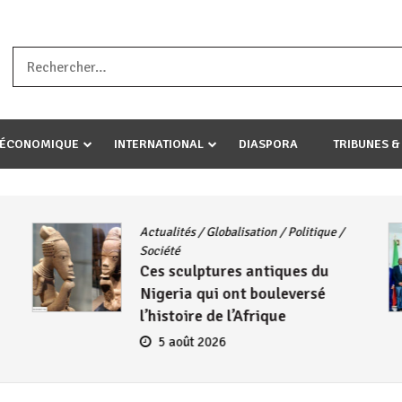
a ataco umariye umuryango wawe canke igihugu cakwibarutse .Wewe 
-ÉCONOMIQUE
INTERNATIONAL
DIASPORA
TRIBUNES &
Actualités
/
Globalisation
/
Politique
/
Société
Ces sculptures antiques du
Nigeria qui ont bouleversé
l’histoire de l’Afrique
5 août 2026