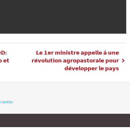
𝗗𝗗:
𝗟𝗲 𝟭𝗲𝗿 𝗺𝗶𝗻𝗶𝘀𝘁𝗿𝗲 𝗮𝗽𝗽𝗲𝗹𝗹𝗲 𝗮̀ 𝘂𝗻𝗲
 𝗲𝘁
𝗿𝗲́𝘃𝗼𝗹𝘂𝘁𝗶𝗼𝗻 𝗮𝗴𝗿𝗼𝗽𝗮𝘀𝘁𝗼𝗿𝗮𝗹𝗲 𝗽𝗼𝘂𝗿
𝗱𝗲́𝘃𝗲𝗹𝗼𝗽𝗽𝗲𝗿 𝗹𝗲 𝗽𝗮𝘆𝘀
 twitter