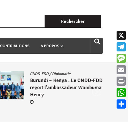
Rechercher :
uri ngaha ndagusigiye iki kibazo : Uriko ukora iki kugira ngo
X
 CONTRIBUTIONS
À PROPOS
Teleg
Mess
CNDD-FDD
/
Diplomatie
Email
Burundi – Kenya : Le CNDD-FDD
reçoit l’ambassadeur Wambuma
Print
Henry
What
Parta