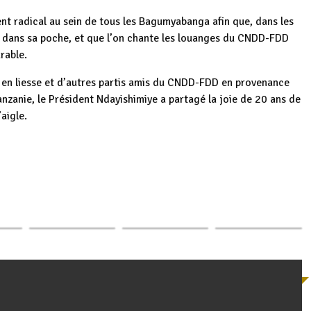
radical au sein de tous les Bagumyabanga afin que, dans les
n dans sa poche, et que l’on chante les louanges du CNDD-FDD
rable.
n liesse et d’autres partis amis du CNDD-FDD en provenance
nzanie, le Président Ndayishimiye a partagé la joie de 20 ans de
aigle.
nt
Le Président
Le Président
p
ger
Evariste
Le Président
Ndayishimiye s’est
ye
Ndayishimiye
Ndayishimiye
entretenu avec
…
échange avec le…
salue le bilan de…
les…