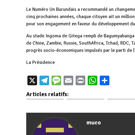
Le Numéro Un Burundais a recommandé un changement 
cinq prochaines années, chaque citoyen ait un millio
pour son engagement en faveur du développement du
Au stade Ingoma de Gitega rempli de Bagumyabanga e
de Chine, Zambie, Russie, SouthAfrica, Tchad, RDC, Ta
progrès socio-économiques impulsés par le parti de l’
La Présidence
Burundi : Le
Burundi /
Le Préside
X
Telegram
Message
Email
Print
WhatsAp
Parta
CNDD-FDD de
Campagne 2025 :
Evariste
Gitega fête le
Le CNDD-FDD en
Ndayishimi
Articles relatifs:
Nouvel An en…
grande…
reçoit les
muco