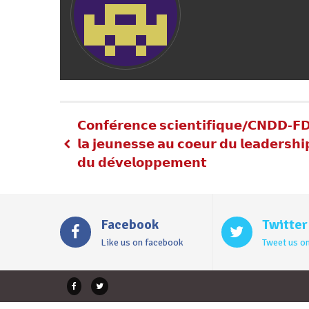
𝗖𝗼𝗻𝗳𝗲́𝗿𝗲𝗻𝗰𝗲 𝘀𝗰𝗶𝗲𝗻𝘁𝗶𝗳𝗶𝗾𝘂𝗲/𝗖𝗡𝗗𝗗-𝗙
𝗹𝗮 𝗷𝗲𝘂𝗻𝗲𝘀𝘀𝗲 𝗮𝘂 𝗰𝗼𝗲𝘂𝗿 𝗱𝘂 𝗹𝗲𝗮𝗱𝗲𝗿𝘀𝗵𝗶
𝗱𝘂 𝗱𝗲́𝘃𝗲𝗹𝗼𝗽𝗽𝗲𝗺𝗲𝗻𝘁
Facebook
Twitter
Like us on facebook
Tweet us on