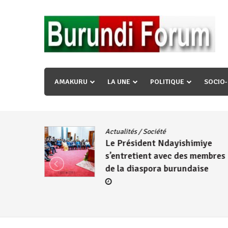
Skip
to
content
« Ingorane si ugupfa , ingorane ni ugupfa nabi ,gupf
uzopfire neza umuryango n’igihugu cakwibarutse ? »
AMAKURU
LA UNE
POLITIQUE
SOCIO
dence
/
Actualités
/
Société
Le Président Ndayishimiye
s’entretient avec des membres
de la diaspora burundaise
re des