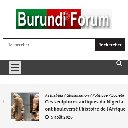
Skip
to
content
« Ingorane si ugupfa , ingorane ni ugupfa nabi ,gupfa ataco
R
umariye umuryango wawe canke igihugu cakwibarutse .Wewe
uri ngaha ndagusigiye iki kibazo : Uriko ukora iki kugira ngo
uzopfire neza umuryango n’igihugu cakwibarutse ? »
Actualités
/
Globalisation
/
Politique
/
Société
Ces sculptures antiques du Nigeria qui
ont bouleversé l’histoire de l’Afrique
5 août 2026