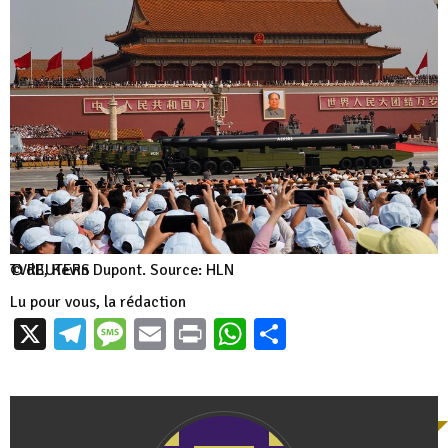
© REUTERS
TVdB, Kevin Dupont.
Source:
HLN
Lu pour vous, la rédaction
X
Telegram
Message
Email
Print
WhatsApp
Partager