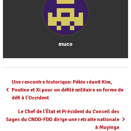
muco
Une rencontre historique: Pékin réunit Kim,
Poutine et Xi pour un défilé militaire en forme de
défi à l’Occident
Le Chef de l’État et Président du Conseil des
Sages du CNDD-FDD dirige une retraite nationale
à Muyinga