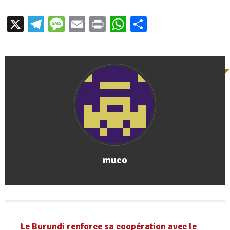
X
Telegram
Message
Email
Print
WhatsApp
Partager
muco
Le Burundi renforce sa coopération avec le