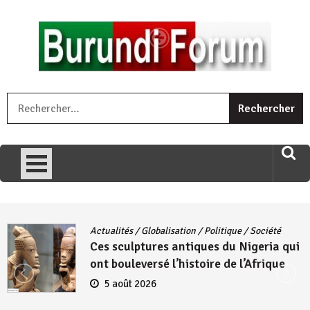
Skip
to
content
« Ingorane si ugupfa , ingorane ni ugupfa nabi ,gupfa ataco
R
umariye umuryango wawe canke igihugu cakwibarutse .Wewe
uri ngaha ndagusigiye iki kibazo : Uriko ukora iki kugira ngo
uzopfire neza umuryango n’igihugu cakwibarutse ? »
Actualités
/
Globalisation
/
Politique
/
Société
Ces sculptures antiques du Nigeria qui
ont bouleversé l’histoire de l’Afrique
5 août 2026