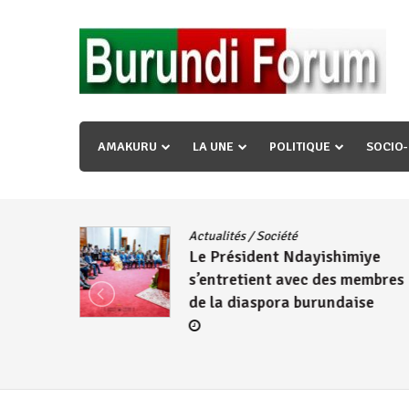
Skip
to
content
« Ingorane si ugupfa , ingorane ni ugupfa nabi ,gupf
uzopfire neza umuryango n’igihugu cakwibarutse ? »
AMAKURU
LA UNE
POLITIQUE
SOCIO
dence
/
Actualités
/
Société
Le Président Ndayishimiye
s’entretient avec des membres
de la diaspora burundaise
re des