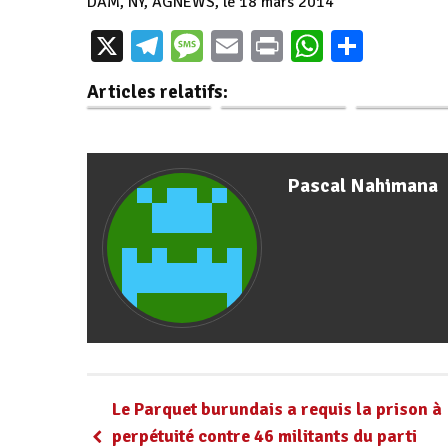
DAM, NY, AGNEWS, le 18 mars 2014
Burundi : Le
Bujumbura :
Les membres
X
Telegram
Message
Email
Print
WhatsAp
Parta
CNDD-FDD
Prestation de
CEPI prête
accueille 7196
serment des
serment à
Articles relatifs:
nouveaux…
membres des CECI
Bujumbur
Pascal Nahimana
Le Parquet burundais a requis la prison à
perpétuité contre 46 militants du parti