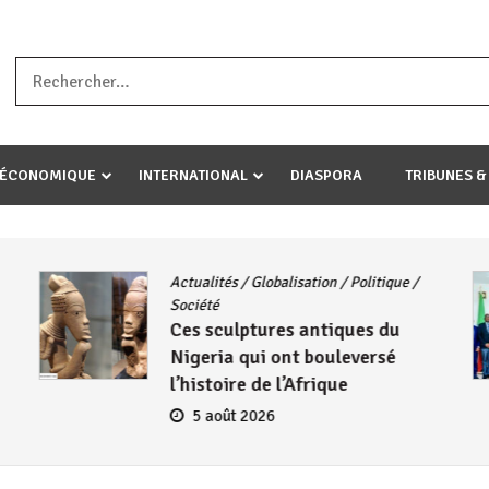
a ataco umariye umuryango wawe canke igihugu cakwibarutse .Wewe 
-ÉCONOMIQUE
INTERNATIONAL
DIASPORA
TRIBUNES &
Actualités
/
Globalisation
/
Politique
/
Société
Ces sculptures antiques du
Nigeria qui ont bouleversé
l’histoire de l’Afrique
5 août 2026