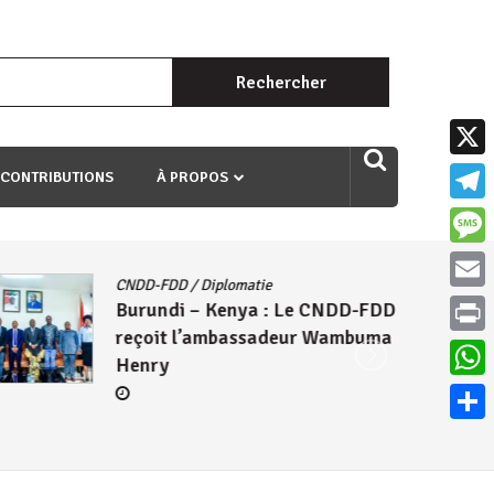
Rechercher :
uri ngaha ndagusigiye iki kibazo : Uriko ukora iki kugira ngo
X
 CONTRIBUTIONS
À PROPOS
Teleg
Mess
CNDD-FDD
/
Diplomatie
Email
Burundi – Kenya : Le CNDD-FDD
reçoit l’ambassadeur Wambuma
Print
Henry
What
Parta